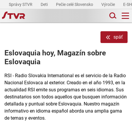
Správy STVR
Deti
Pečie celé Slovensko
Výročie
E-S
späť
Eslovaquia hoy, Magazín sobre
Eslovaquia
RSI - Radio Slovakia International es el servicio de la Radio
Nacional Eslovaca al exterior. Creado en el año 1993, en la
actualidad RSI emite sus programas en seis idiomas. Sus
destinatarios son todos aquellos que busquen información
detallada y puntual sobre Eslovaquia. Nuestro magazín
informativo en idioma español aborda una amplia gama
de temas y eventos.