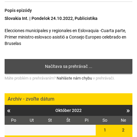
Popis epizódy
Slovakia Int. | Pondelok 24.10.2022, Publicistika
Elecciones municipales y regionales en Eslovaquia -Cuarta parte,
Primer ministro eslovaco asistió a Consejo Europeo celebrado en
Bruselas
Máte problém s prehrávaním?
Nahláste nám chybu
v prehrávači.
Archív - zvoľte dátum
«
»
Október 2022
Po
Ut
St
Št
Pi
So
Ne
1
2