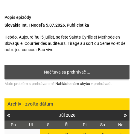
Popis epizódy
Slovakia Int. | Nedeľa 5.07.2026, Publicistika
Hebdo. Aujourd´hui 5 juillet, se fete Saints Cyrille et Methode en
Slovaquie. Courrier des auditeurs. Tirage au sort du 5eme volet de
notre jeu-concour Eau vive
Máte problém s prehrávaním?
Nahláste nám chybu
v prehrávači.
Archív - zvoľte dátum
«
»
Júl 2026
Po
Ut
St
Št
Pi
So
Ne