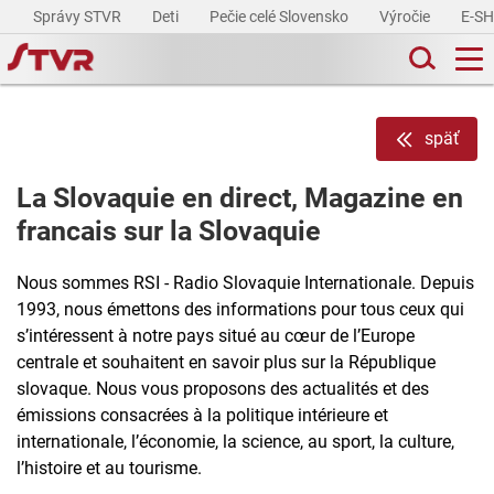
Správy STVR
Deti
Pečie celé Slovensko
Výročie
E-S
späť
La Slovaquie en direct, Magazine en
francais sur la Slovaquie
Nous sommes RSI - Radio Slovaquie Internationale. Depuis
1993, nous émettons des informations pour tous ceux qui
s’intéressent à notre pays situé au cœur de l’Europe
centrale et souhaitent en savoir plus sur la République
slovaque. Nous vous proposons des actualités et des
émissions consacrées à la politique intérieure et
internationale, l’économie, la science, au sport, la culture,
l’histoire et au tourisme.