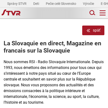
Správy STVR
Deti
Pečie celé Slovensko
Výročie
E-S
späť
La Slovaquie en direct, Magazine en
francais sur la Slovaquie
Nous sommes RSI - Radio Slovaquie Internationale. Depuis
1993, nous émettons des informations pour tous ceux qui
s’intéressent à notre pays situé au cœur de l’Europe
centrale et souhaitent en savoir plus sur la République
slovaque. Nous vous proposons des actualités et des
émissions consacrées à la politique intérieure et
internationale, l’économie, la science, au sport, la culture,
l’histoire et au tourisme.