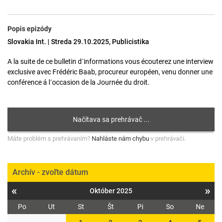
Popis epizódy
Slovakia Int. | Streda 29.10.2025, Publicistika
A la suite de ce bulletin d´informations vous écouterez une interview
exclusive avec Frédéric Baab, procureur européen, venu donner une
conférence á l´occasion de la Journée du droit.
Máte problém s prehrávaním?
Nahláste nám chybu
v prehrávači.
Archív - zvoľte dátum
«
»
Október 2025
Po
Ut
St
Št
Pi
So
Ne