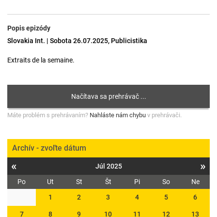
Popis epizódy
Slovakia Int. | Sobota 26.07.2025, Publicistika
Extraits de la semaine.
Máte problém s prehrávaním?
Nahláste nám chybu
v prehrávači.
Archív - zvoľte dátum
«
»
Júl 2025
Po
Ut
St
Št
Pi
So
Ne
1
2
3
4
5
6
7
8
9
10
11
12
13