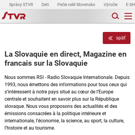
Správy STVR
Deti
Pečie celé Slovensko
Výročie
E-S
späť
La Slovaquie en direct, Magazine en
francais sur la Slovaquie
Nous sommes RSI - Radio Slovaquie Internationale. Depuis
1993, nous émettons des informations pour tous ceux qui
s’intéressent à notre pays situé au cœur de l’Europe
centrale et souhaitent en savoir plus sur la République
slovaque. Nous vous proposons des actualités et des
émissions consacrées à la politique intérieure et
internationale, l’économie, la science, au sport, la culture,
l’histoire et au tourisme.