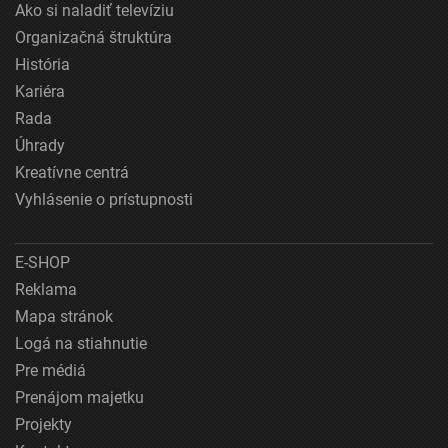
Ako si naladiť televíziu
Organizačná štruktúra
História
Kariéra
Rada
Úhrady
Kreatívne centrá
Vyhlásenie o prístupnosti
E-SHOP
Reklama
Mapa stránok
Logá na stiahnutie
Pre médiá
Prenájom majetku
Projekty