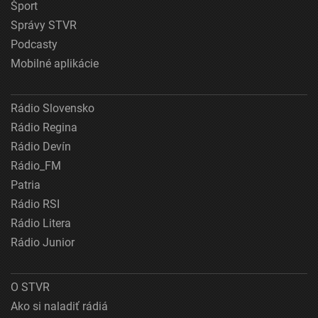
Šport
Správy STVR
Podcasty
Mobilné aplikácie
Rádio Slovensko
Rádio Regina
Rádio Devín
Rádio_FM
Patria
Rádio RSI
Rádio Litera
Rádio Junior
O STVR
Ako si naladiť rádiá