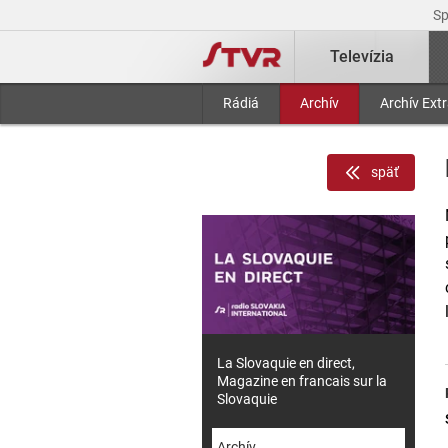
S
Televízia
Rádiá
Archív
Archív Ext
späť
La Slovaquie en direct,
Magazine en francais sur la
Slovaquie
Archív