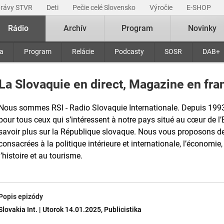
právy STVR
Deti
Pečie celé Slovensko
Výročie
E-SHOP
Rádio
Archív
Program
Novinky
ra
Program
Relácie
Podcasty
SOSR
DAB+
La Slovaquie en direct, Magazine en fran
Nous sommes RSI - Radio Slovaquie Internationale. Depuis 199
pour tous ceux qui s’intéressent à notre pays situé au cœur de l’
savoir plus sur la République slovaque. Nous vous proposons de
consacrées à la politique intérieure et internationale, l’économie, 
l’histoire et au tourisme.
Popis epizódy
Slovakia Int. | Utorok 14.01.2025, Publicistika