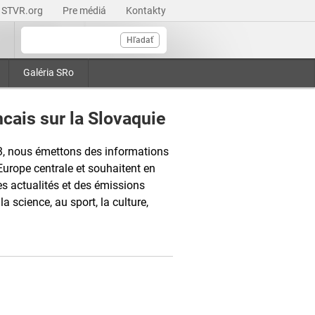
STVR.org
Pre médiá
Kontakty
Hľadať
Galéria SRo
cais sur la Slovaquie
3, nous émettons des informations
Europe centrale et souhaitent en
s actualités et des émissions
la science, au sport, la culture,