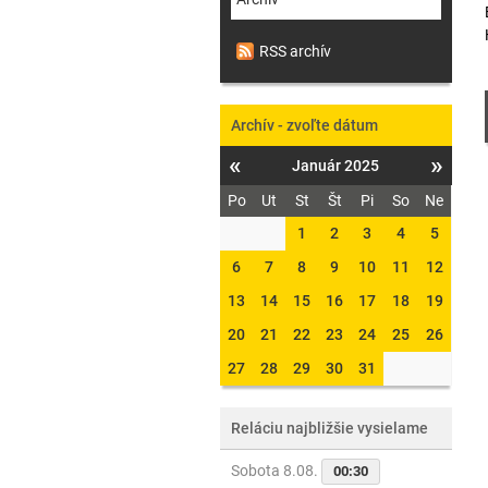
RSS archív
Archív - zvoľte dátum
«
»
Január 2025
Po
Ut
St
Št
Pi
So
Ne
1
2
3
4
5
6
7
8
9
10
11
12
13
14
15
16
17
18
19
20
21
22
23
24
25
26
27
28
29
30
31
Reláciu najbližšie vysielame
Sobota 8.08.
00:30