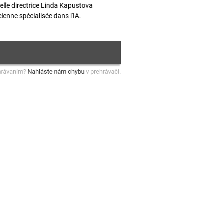
elle directrice Linda Kapustova
enne spécialisée dans l'IA.
hrávaním?
Nahláste nám chybu
v prehrávači.