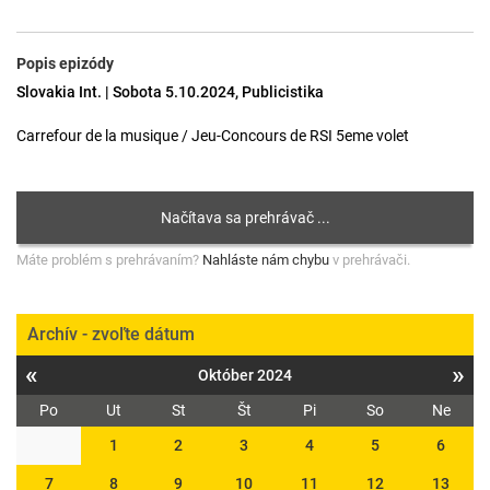
Popis epizódy
Slovakia Int. | Sobota 5.10.2024, Publicistika
Carrefour de la musique / Jeu-Concours de RSI 5eme volet
Máte problém s prehrávaním?
Nahláste nám chybu
v prehrávači.
Archív - zvoľte dátum
«
»
Október 2024
Po
Ut
St
Št
Pi
So
Ne
1
2
3
4
5
6
7
8
9
10
11
12
13