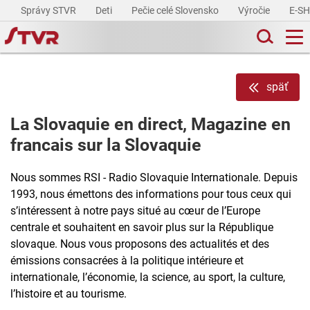
Správy STVR
Deti
Pečie celé Slovensko
Výročie
E-S
späť
La Slovaquie en direct, Magazine en
francais sur la Slovaquie
Nous sommes RSI - Radio Slovaquie Internationale. Depuis
1993, nous émettons des informations pour tous ceux qui
s’intéressent à notre pays situé au cœur de l’Europe
centrale et souhaitent en savoir plus sur la République
slovaque. Nous vous proposons des actualités et des
émissions consacrées à la politique intérieure et
internationale, l’économie, la science, au sport, la culture,
l’histoire et au tourisme.