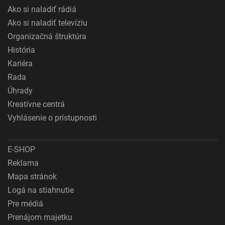
Ako si naladiť rádiá
Ako si naladiť televíziu
Organizačná štruktúra
História
Kariéra
Rada
Úhrady
Kreatívne centrá
Vyhlásenie o prístupnosti
E-SHOP
Reklama
Mapa stránok
Logá na stiahnutie
Pre médiá
Prenájom majetku