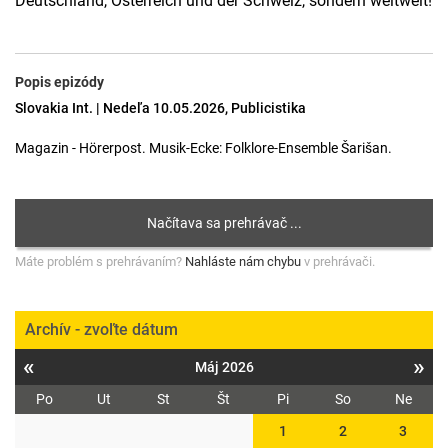
Deutschland, Österreich und der Schweiz, sondern weltweit!
Popis epizódy
Slovakia Int. | Nedeľa 10.05.2026, Publicistika
Magazin - Hörerpost. Musik-Ecke: Folklore-Ensemble Šarišan.
Máte problém s prehrávaním?
Nahláste nám chybu
v prehrávači.
Archív - zvoľte dátum
«
»
Máj 2026
Po
Ut
St
Št
Pi
So
Ne
1
2
3