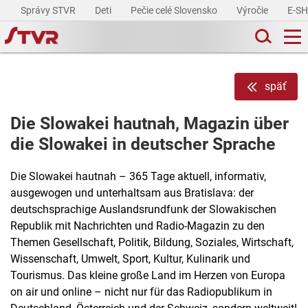
Správy STVR
Deti
Pečie celé Slovensko
Výročie
E-S
späť
Die Slowakei hautnah, Magazin über
die Slowakei in deutscher Sprache
Die Slowakei hautnah – 365 Tage aktuell, informativ,
ausgewogen und unterhaltsam aus Bratislava: der
deutschsprachige Auslandsrundfunk der Slowakischen
Republik mit Nachrichten und Radio-Magazin zu den
Themen Gesellschaft, Politik, Bildung, Soziales, Wirtschaft,
Wissenschaft, Umwelt, Sport, Kultur, Kulinarik und
Tourismus. Das kleine große Land im Herzen von Europa
on air und online – nicht nur für das Radiopublikum in