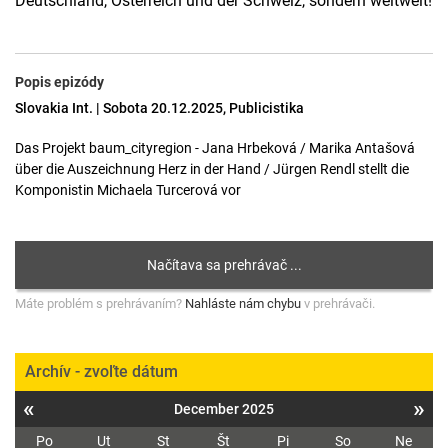
Deutschland, Österreich und der Schweiz, sondern weltweit!
Popis epizódy
Slovakia Int. | Sobota 20.12.2025, Publicistika
Das Projekt baum_cityregion - Jana Hrbeková / Marika Antašová
über die Auszeichnung Herz in der Hand / Jürgen Rendl stellt die
Komponistin Michaela Turcerová vor
Máte problém s prehrávaním?
Nahláste nám chybu
v prehrávači.
Archív - zvoľte dátum
«
»
December 2025
Po
Ut
St
Št
Pi
So
Ne