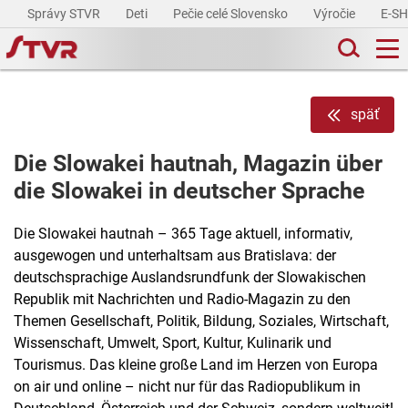
Správy STVR
Deti
Pečie celé Slovensko
Výročie
E-S
späť
Die Slowakei hautnah, Magazin über
die Slowakei in deutscher Sprache
Die Slowakei hautnah – 365 Tage aktuell, informativ,
ausgewogen und unterhaltsam aus Bratislava: der
deutschsprachige Auslandsrundfunk der Slowakischen
Republik mit Nachrichten und Radio-Magazin zu den
Themen Gesellschaft, Politik, Bildung, Soziales, Wirtschaft,
Wissenschaft, Umwelt, Sport, Kultur, Kulinarik und
Tourismus. Das kleine große Land im Herzen von Europa
on air und online – nicht nur für das Radiopublikum in