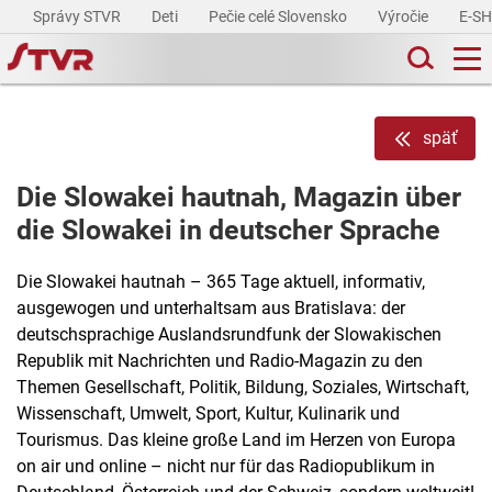
Správy STVR
Deti
Pečie celé Slovensko
Výročie
E-S
späť
Die Slowakei hautnah, Magazin über
die Slowakei in deutscher Sprache
Die Slowakei hautnah – 365 Tage aktuell, informativ,
ausgewogen und unterhaltsam aus Bratislava: der
deutschsprachige Auslandsrundfunk der Slowakischen
Republik mit Nachrichten und Radio-Magazin zu den
Themen Gesellschaft, Politik, Bildung, Soziales, Wirtschaft,
Wissenschaft, Umwelt, Sport, Kultur, Kulinarik und
Tourismus. Das kleine große Land im Herzen von Europa
on air und online – nicht nur für das Radiopublikum in