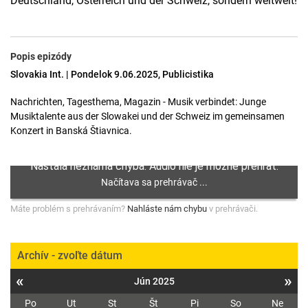
Deutschland, Österreich und der Schweiz, sondern weltweit!
Popis epizódy
Slovakia Int. | Pondelok 9.06.2025, Publicistika
Nachrichten, Tagesthema, Magazin - Musik verbindet: Junge
Musiktalente aus der Slowakei und der Schweiz im gemeinsamen
Konzert in Banská Štiavnica.
Máte problém s prehrávaním?
Nahláste nám chybu
v prehrávači.
Archív - zvoľte dátum
«
»
Jún 2025
Po
Ut
St
Št
Pi
So
Ne