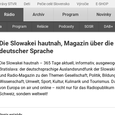
právy STVR
Deti
Pečie celé Slovensko
Výročie
E-SHOP
Rádio
Archív
Program
Novinky
ra
Program
Relácie
Podcasty
SOSR
DAB+
Die Slowakei hautnah, Magazin über die
deutscher Sprache
Die Slowakei hautnah – 365 Tage aktuell, informativ, ausgewo
Bratislava: der deutschsprachige Auslandsrundfunk der Slowaki
und Radio-Magazin zu den Themen Gesellschaft, Politik, Bildung,
Wissenschaft, Umwelt, Sport, Kultur, Kulinarik und Tourismus. 
von Europa on air und online – nicht nur für das Radiopublikum 
Schweiz, sondern weltweit!
Popis epizódy