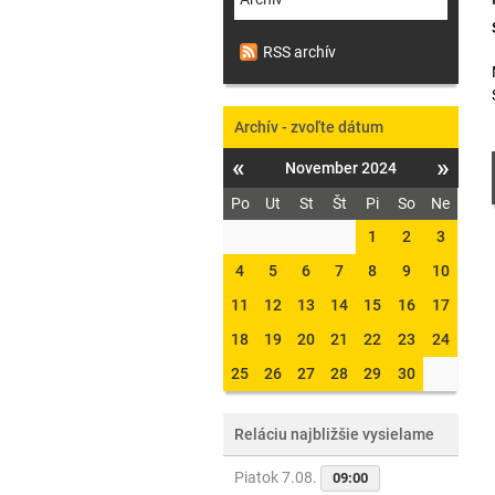
RSS archív
Archív - zvoľte dátum
«
»
November 2024
Po
Ut
St
Št
Pi
So
Ne
1
2
3
4
5
6
7
8
9
10
11
12
13
14
15
16
17
18
19
20
21
22
23
24
25
26
27
28
29
30
Reláciu najbližšie vysielame
Piatok 7.08.
09:00