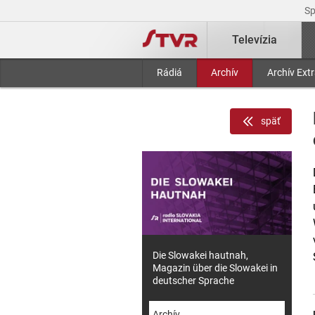
S
Televízia
Rádiá
Archív
Archív Ext
späť
Die Slowakei hautnah,
Magazin über die Slowakei in
deutscher Sprache
Archív