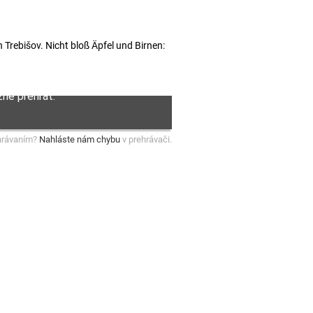
Trebišov. Nicht bloß Äpfel und Birnen:
hrávaním?
Nahláste nám chybu
v prehrávači.