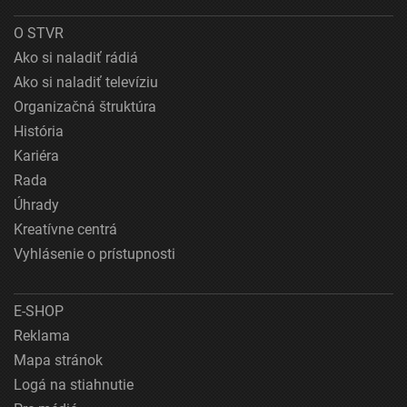
O STVR
Ako si naladiť rádiá
Ako si naladiť televíziu
Organizačná štruktúra
História
Kariéra
Rada
Úhrady
Kreatívne centrá
Vyhlásenie o prístupnosti
E-SHOP
Reklama
Mapa stránok
Logá na stiahnutie