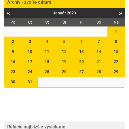
Archív - zvoľte dátum
«
»
Január 2023
Po
Ut
St
Št
Pi
So
Ne
1
2
3
4
5
6
7
8
9
10
11
12
13
14
15
16
17
18
19
20
21
22
23
24
25
26
27
28
29
30
31
Reláciu najbližšie vysielame