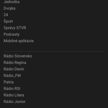
Jednotka
Dvojka
24
Šport
Správy STVR
Podcasty
Mobilné aplikácie
Rádio Slovensko
Rádio Regina
Rádio Devín
Rádio_FM
Patria
Rádio RSI
Rádio Litera
Rádio Junior