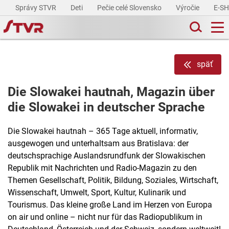
Správy STVR
Deti
Pečie celé Slovensko
Výročie
E-S
späť
Die Slowakei hautnah, Magazin über
die Slowakei in deutscher Sprache
Die Slowakei hautnah – 365 Tage aktuell, informativ,
ausgewogen und unterhaltsam aus Bratislava: der
deutschsprachige Auslandsrundfunk der Slowakischen
Republik mit Nachrichten und Radio-Magazin zu den
Themen Gesellschaft, Politik, Bildung, Soziales, Wirtschaft,
Wissenschaft, Umwelt, Sport, Kultur, Kulinarik und
Tourismus. Das kleine große Land im Herzen von Europa
on air und online – nicht nur für das Radiopublikum in