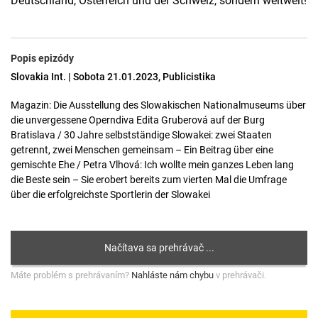
Deutschland, Österreich und der Schweiz, sondern weltweit!
Popis epizódy
Slovakia Int. | Sobota 21.01.2023, Publicistika
Magazin: Die Ausstellung des Slowakischen Nationalmuseums über
die unvergessene Operndiva Edita Gruberová auf der Burg
Bratislava / 30 Jahre selbstständige Slowakei: zwei Staaten
getrennt, zwei Menschen gemeinsam – Ein Beitrag über eine
gemischte Ehe / Petra Vlhová: Ich wollte mein ganzes Leben lang
die Beste sein – Sie erobert bereits zum vierten Mal die Umfrage
über die erfolgreichste Sportlerin der Slowakei
Máte problém s prehrávaním?
Nahláste nám chybu
v prehrávači.