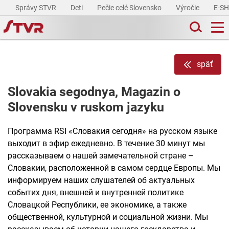
Správy STVR
Deti
Pečie celé Slovensko
Výročie
E-S
späť
Slovakia segodnya, Magazin o
Slovensku v ruskom jazyku
Программа RSI «Словакия сегодня» на русском языке
выходит в эфир ежедневно. В течение 30 минут мы
рассказываем о нашей замечательной стране –
Словакии, расположенной в самом сердце Европы. Мы
информируем наших слушателей об актуальных
событих дня, внешней и внутренней политике
Словацкой Республики, ее экономике, а также
общественной, культурной и социальной жизни. Мы