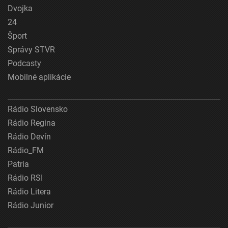
Dvojka
24
Šport
Správy STVR
Podcasty
Mobilné aplikácie
Rádio Slovensko
Rádio Regina
Rádio Devín
Rádio_FM
Patria
Rádio RSI
Rádio Litera
Rádio Junior