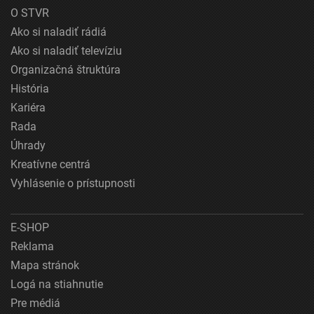
O STVR
Ako si naladiť rádiá
Ako si naladiť televíziu
Organizačná štruktúra
História
Kariéra
Rada
Úhrady
Kreatívne centrá
Vyhlásenie o prístupnosti
E-SHOP
Reklama
Mapa stránok
Logá na stiahnutie
Pre médiá