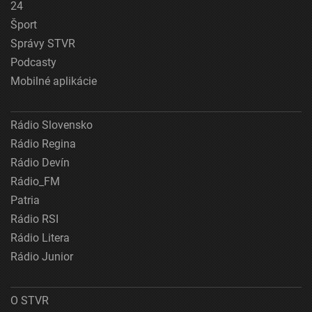
24
Šport
Správy STVR
Podcasty
Mobilné aplikácie
Rádio Slovensko
Rádio Regina
Rádio Devín
Rádio_FM
Patria
Rádio RSI
Rádio Litera
Rádio Junior
O STVR