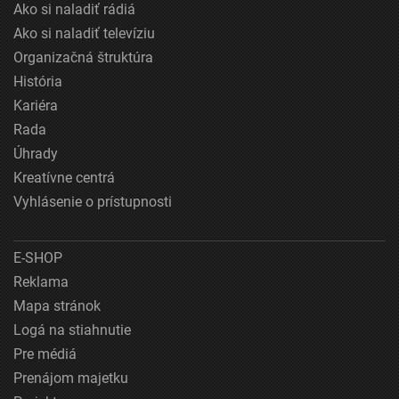
Ako si naladiť rádiá
Ako si naladiť televíziu
Organizačná štruktúra
História
Kariéra
Rada
Úhrady
Kreatívne centrá
Vyhlásenie o prístupnosti
E-SHOP
Reklama
Mapa stránok
Logá na stiahnutie
Pre médiá
Prenájom majetku