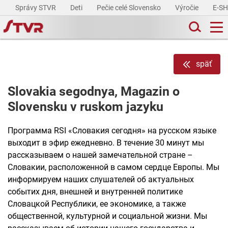
Správy STVR
Deti
Pečie celé Slovensko
Výročie
E-S
späť
Slovakia segodnya, Magazin o
Slovensku v ruskom jazyku
Программа RSI «Словакия сегодня» на русском языке
выходит в эфир ежедневно. В течение 30 минут мы
рассказываем о нашей замечательной стране –
Словакии, расположенной в самом сердце Европы. Мы
информируем наших слушателей об актуальных
событих дня, внешней и внутренней политике
Словацкой Республики, ее экономике, а также
общественной, культурной и социальной жизни. Мы