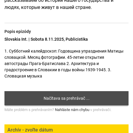
рассказываем об истории нашего государства и
людях, которые живут в нашей стране.
Popis epizódy
Slovakia Int. | Sobota 8.11.2025, Publicistika
1. Субботний калейдоскоп: Годовщина упразднения Матицы
словацкой. Месяц фотографии. 45-летие открытия
автострады Прага-Братислава 2. Архитектура и
градостроение в Словакии в годы войны 1939-1945. 3.
Словацкая музыка
Máte problém s prehrávaním?
Nahláste nám chybu
v prehrávači.
Archív - zvoľte dátum