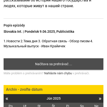
рассказываем об истории нашего государства и
людях, которые живут в нашей стране.
Popis epizódy
Slovakia Int. | Pondelok 9.06.2025, Publicistika
1.Новости 2.Тема дня 3. Обратная связь - Обзор писем 4.
Музыкальный выпуск - Иван Крайичек
Máte problém s prehrávaním?
Nahláste nám chybu
v prehrávači.
Archív - zvoľte dátum
«
»
Jún 2025
Po
Ut
St
Št
Pi
So
Ne