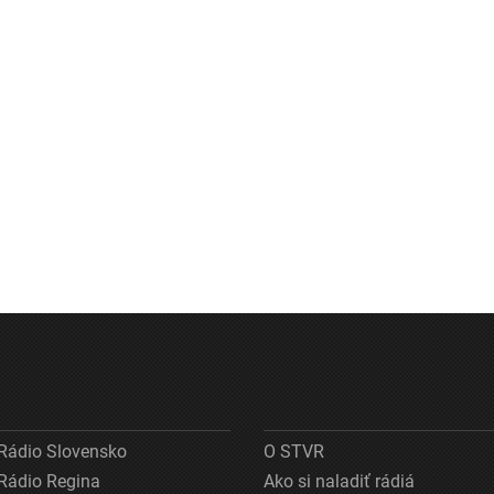
Rádio Slovensko
O STVR
Rádio Regina
Ako si naladiť rádiá