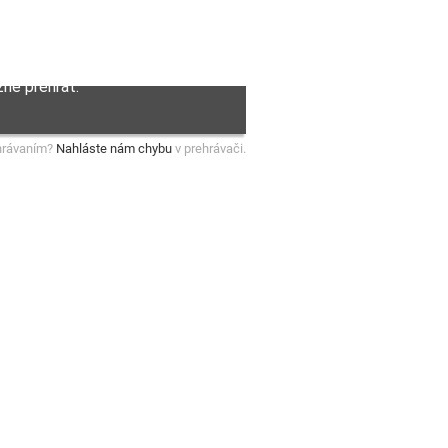
hrávaním?
Nahláste nám chybu
v prehrávači.