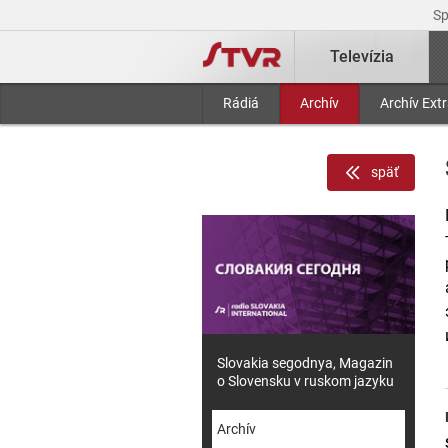
S
Televízia
Rádiá
Archív
Archív Ext
späť
Slovakia segodnya, Magazin
o Slovensku v ruskom jazyku
Archív