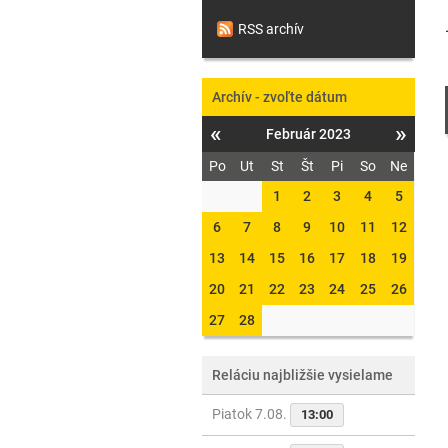
RSS archív
Archív - zvoľte dátum
«
»
Február 2023
Po
Ut
St
Št
Pi
So
Ne
1
2
3
4
5
6
7
8
9
10
11
12
13
14
15
16
17
18
19
20
21
22
23
24
25
26
27
28
Reláciu najbližšie vysielame
Piatok 7.08.
13:00