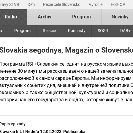
právy STVR
Deti
Pečie celé Slovensko
Výročie
E-SHOP
Rádio
Archív
Program
Novinky
ra
Program
Relácie
Podcasty
SOSR
DAB+
Slovakia segodnya, Magazin o Slovensk
Программа RSI «Словакия сегодня» на русском языке выхо
течение 30 минут мы рассказываем о нашей замечательной
расположенной в самом сердце Европы. Мы информируем 
актуальных событих дня, внешней и внутренней политике С
экономике, а также общественной, культурной и социальн
истории нашего государства и людях, которые живут в наш
Popis epizódy
Slovakia Int. | Nedeľa 12.02.2023, Publicistika