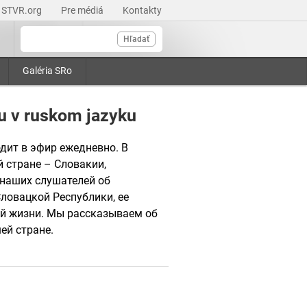
STVR.org
Pre médiá
Kontakty
Hľadať
Galéria SRo
u v ruskom jazyku
дит в эфир ежедневно. В
 стране – Словакии,
наших слушателей об
ловацкой Республики, ее
ой жизни. Мы рассказываем об
ей стране.