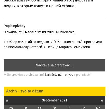
рассказываем об истории нашего государства и
людях, которые живут в нашей стране.
Popis epizódy
Slovakia Int. | Nedeľa 12.09.2021, Publicistika
1. Обзор событий за неделю. 2. "Обратная связь" - программа
по письмам слушателей 3. Певица Марика Гомбитова
Máte problém s prehrávaním?
Nahláste nám chybu
v prehrávači.
Archív - zvoľte dátum
«
»
September 2021
Po
Ut
St
Št
Pi
So
Ne