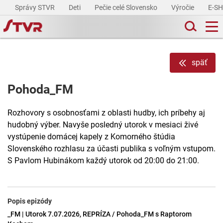
Správy STVR
Deti
Pečie celé Slovensko
Výročie
E-S
späť
Pohoda_FM
Rozhovory s osobnosťami z oblasti hudby, ich príbehy aj
hudobný výber. Navyše posledný utorok v mesiaci živé
vystúpenie domácej kapely z Komorného štúdia
Slovenského rozhlasu za účasti publika s voľným vstupom.
S Pavlom Hubinákom každý utorok od 20:00 do 21:00.
Popis epizódy
_FM | Utorok 7.07.2026, REPRÍZA / Pohoda_FM s Raptorom