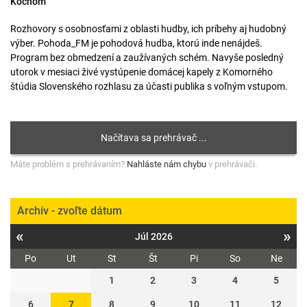
Kochom
Rozhovory s osobnosťami z oblasti hudby, ich príbehy aj hudobný
výber. Pohoda_FM je pohodová hudba, ktorú inde nenájdeš.
Program bez obmedzení a zaužívaných schém. Navyše posledný
utorok v mesiaci živé vystúpenie domácej kapely z Komorného
štúdia Slovenského rozhlasu za účasti publika s voľným vstupom.
Máte problém s prehrávaním?
Nahláste nám chybu
v prehrávači.
Archív - zvoľte dátum
«
»
Júl 2026
Po
Ut
St
Št
Pi
So
Ne
1
2
3
4
5
6
7
8
9
10
11
12