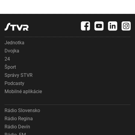
Jednotka
Dvojka
24
Šport
Správy STVR
Podcasty
Mobilné aplikácie
Rádio Slovensko
Rádio Regina
Rádio Devín
Rádio_FM