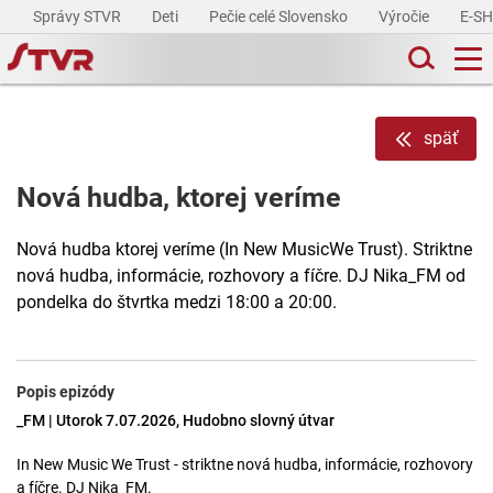
Správy STVR
Deti
Pečie celé Slovensko
Výročie
E-S
späť
Nová hudba, ktorej veríme
Nová hudba ktorej veríme (In New MusicWe Trust). Striktne
nová hudba, informácie, rozhovory a fíčre. DJ Nika_FM od
pondelka do štvrtka medzi 18:00 a 20:00.
Popis epizódy
_FM | Utorok 7.07.2026, Hudobno slovný útvar
In New Music We Trust - striktne nová hudba, informácie, rozhovory
a fíčre. DJ Nika_FM.