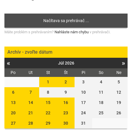
Máte problém s prehrávaním?
Nahláste nám chybu
v prehrávači.
Archív - zvoľte dátum
«
»
Júl 2026
Po
Ut
St
Št
Pi
So
Ne
1
2
3
4
5
6
7
8
9
10
11
12
13
14
15
16
17
18
19
20
21
22
23
24
25
26
27
28
29
30
31