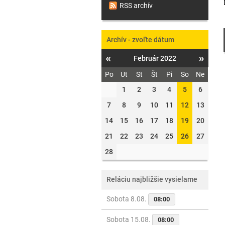
RSS archív
Archív - zvoľte dátum
«
»
Február 2022
Po
Ut
St
Št
Pi
So
Ne
1
2
3
4
5
6
7
8
9
10
11
12
13
14
15
16
17
18
19
20
21
22
23
24
25
26
27
28
Reláciu najbližšie vysielame
Sobota 8.08.
08:00
Sobota 15.08.
08:00