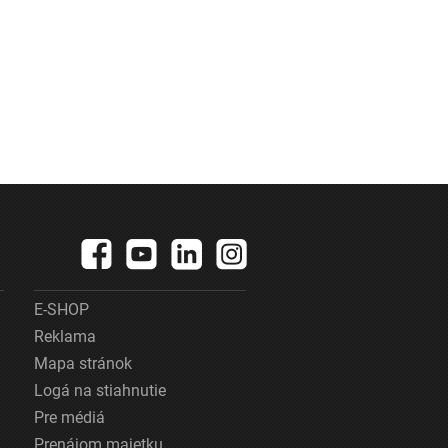
E-SHOP
Reklama
Mapa stránok
Logá na stiahnutie
Pre médiá
Prenájom majetku