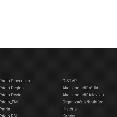
Rádio Slovensko
O STVR
Rádio Regina
Ako si naladiť rádiá
Rádio Devín
Ako si naladiť televíziu
Rádio_FM
Organizačná štruktúra
Patria
História
Rádio RSI
Kariéra