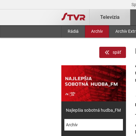
S
Televízia
Rádiá
Archív
Archív Ext
späť
Najlepšia sobotná hudba_FM
Archív