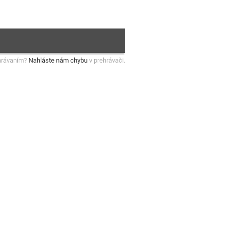
hrávaním?
Nahláste nám chybu
v prehrávači.