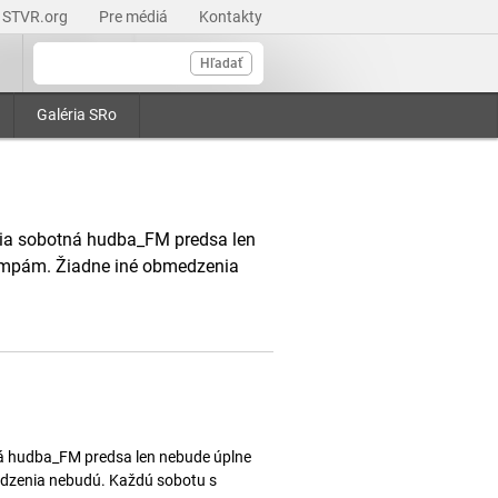
STVR.org
Pre médiá
Kontakty
Hľadať
Galéria SRo
epšia sobotná hudba_FM predsa len
tempám. Žiadne iné obmedzenia
tná hudba_FM predsa len nebude úplne
edzenia nebudú. Každú sobotu s