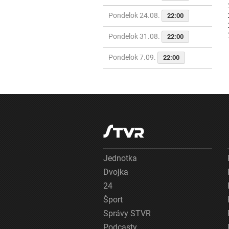
Pondelok 24.08.
22:00
Pondelok 31.08.
22:00
Pondelok 7.09.
22:00
Jednotka
Dvojka
24
Šport
Správy STVR
Podcasty