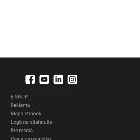
E-SHOP
Reklama
Mapa stránok
Logá na stiahnutie
Pre médiá
Prenájom majetku