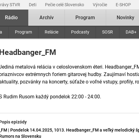
právy STVR
Deti
Pečie celé Slovensko
Výročie
E-SHOP
Rádio
Archív
Program
Novinky
ra
Program
Relácie
Podcasty
SOSR
DAB+
Headbanger_FM
Jediná metalová relácia v celoslovenskom éteri. Headbanger_FM
priaznivcov extrémnych foriem gitarovej hudby. Zaujímaví hostia
aktuality, pozvánky na koncerty, súťaže o voľné vstupy, profily, 
S Rudim Rusom každý pondelok 22:00 - 24:00.
Popis epizódy
_FM | Pondelok 14.04.2025, 1013. Headbanger_FM a veľký melodický špec
Rumors na Slovensku