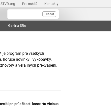
STVR.org
Pre médiá
Kontakty
Hľadať
Galéria SRo
 je program pre všetkých
, horúce novinky i vykopávky,
rozhovory a veľa iných prekvapení.
iál pri príležitosti koncertu Vicious