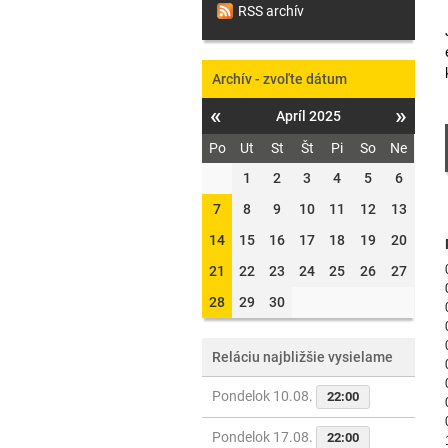
RSS archív
Archív - zvoľte dátum
«
»
Apríl 2025
Po
Ut
St
Št
Pi
So
Ne
1
2
3
4
5
6
7
8
9
10
11
12
13
14
15
16
17
18
19
20
21
22
23
24
25
26
27
28
29
30
Reláciu najbližšie vysielame
Pondelok 10.08.
22:00
Pondelok 17.08.
22:00