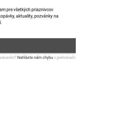
am pre všetkých priaznivcov
kopávky, aktuality, pozvánky na
.
hrávaním?
Nahláste nám chybu
v prehrávači.