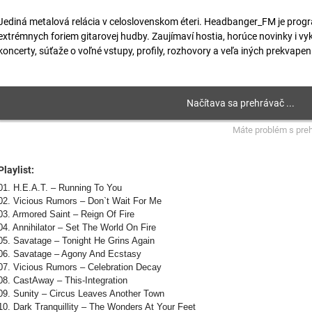
Jediná metalová relácia v celoslovenskom éteri. Headbanger_FM je progr
extrémnych foriem gitarovej hudby. Zaujímaví hostia, horúce novinky i vy
koncerty, súťaže o voľné vstupy, profily, rozhovory a veľa iných prekvapení
Máte problém s pre
Playlist:
01. H.E.A.T. – Running To You
02. Vicious Rumors – Don
`t
Wait For Me
03. Armored Saint – Reign Of Fire
04. Annihilator – Set The World On Fire
05. Savatage – Tonight He Grins Again
06. Savatage – Agony And Ecstasy
07. Vicious Rumors – Celebration Decay
08. CastAway – This-Integration
09. Sunity – Circus Leaves Another Town
10. Dark Tranquillity – The Wonders At Your Feet