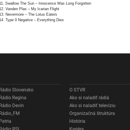
11. Swallow The Sun – Innocence Was Long Forgotten
12. Vanden Plas – My Icarian Flight
13. Nevermore – The Lotus Eaters
14. Type 0 Negative – Everything Dies
Rádio Slovensko
O STVR
Rádio Regina
Ako si naladiť rádiá
Rádio Devín
Ako si naladiť televíziu
Rádio_FM
Organizačná štruktúra
Patria
História
Rádio RSI
Kariéra