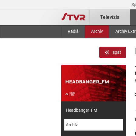
S
Televízia
Rádiá
Archív
Archív Ext
späť
Headbanger_FM
Archív