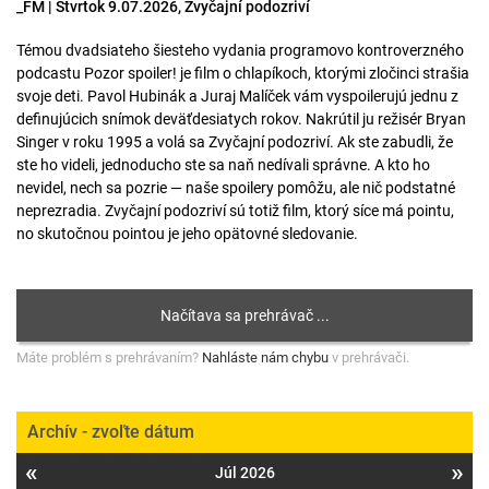
_FM | Štvrtok 9.07.2026, Zvyčajní podozriví
Témou dvadsiateho šiesteho vydania programovo kontroverzného
podcastu Pozor spoiler! je film o chlapíkoch, ktorými zločinci strašia
svoje deti. Pavol Hubinák a Juraj Malíček vám vyspoilerujú jednu z
definujúcich snímok deväťdesiatych rokov. Nakrútil ju režisér Bryan
Singer v roku 1995 a volá sa Zvyčajní podozriví. Ak ste zabudli, že
ste ho videli, jednoducho ste sa naň nedívali správne. A kto ho
nevidel, nech sa pozrie — naše spoilery pomôžu, ale nič podstatné
neprezradia. Zvyčajní podozriví sú totiž film, ktorý síce má pointu,
no skutočnou pointou je jeho opätovné sledovanie.
Máte problém s prehrávaním?
Nahláste nám chybu
v prehrávači.
Archív - zvoľte dátum
«
»
Júl 2026