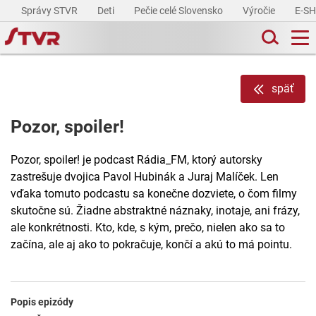
Správy STVR
Deti
Pečie celé Slovensko
Výročie
E-S
späť
Pozor, spoiler!
Pozor, spoiler! je podcast Rádia_FM, ktorý autorsky
zastrešuje dvojica Pavol Hubinák a Juraj Malíček. Len
vďaka tomuto podcastu sa konečne dozviete, o čom filmy
skutočne sú. Žiadne abstraktné náznaky, inotaje, ani frázy,
ale konkrétnosti. Kto, kde, s kým, prečo, nielen ako sa to
začína, ale aj ako to pokračuje, končí a akú to má pointu.
Popis epizódy