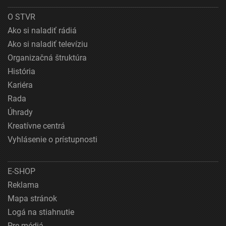
O STVR
Ako si naladiť rádiá
Ako si naladiť televíziu
Organizačná štruktúra
História
Kariéra
Rada
Úhrady
Kreatívne centrá
Vyhlásenie o prístupnosti
E-SHOP
Reklama
Mapa stránok
Logá na stiahnutie
Pre médiá