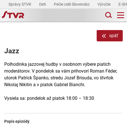
Správy STVR
Deti
Pečie celé Slovensko
Výročie
E-S
späť
Jazz
Polhodinka jazzovej hudby v osobnom výbere piatich
moderátorov. V pondelok sa vám prihovorí Roman Féder,
utorok Patrick Španko, stredu Jozef Brisuda, vo štvrtok
Nikolaj Nikitin a v piatok Gabriel Bianchi.
Vysiela sa: pondelok až piatok 18:00 – 18:30
Popis epizódy