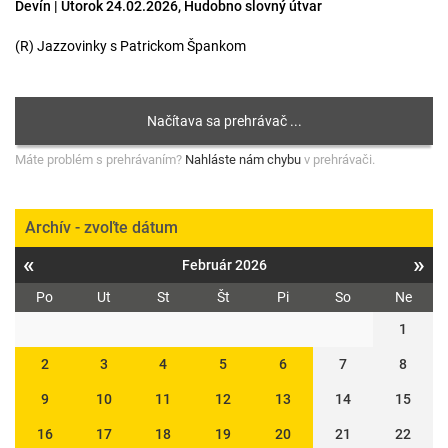
Devín | Utorok 24.02.2026, Hudobno slovný útvar
(R) Jazzovinky s Patrickom Špankom
Máte problém s prehrávaním?
Nahláste nám chybu
v prehrávači.
Archív - zvoľte dátum
«
»
Február 2026
Po
Ut
St
Št
Pi
So
Ne
1
2
3
4
5
6
7
8
9
10
11
12
13
14
15
16
17
18
19
20
21
22