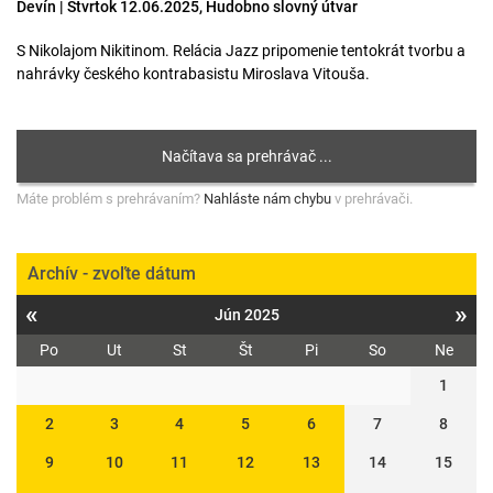
Devín | Štvrtok 12.06.2025, Hudobno slovný útvar
S Nikolajom Nikitinom. Relácia Jazz pripomenie tentokrát tvorbu a
nahrávky českého kontrabasistu Miroslava Vitouša.
Máte problém s prehrávaním?
Nahláste nám chybu
v prehrávači.
Archív - zvoľte dátum
«
»
Jún 2025
Po
Ut
St
Št
Pi
So
Ne
1
2
3
4
5
6
7
8
9
10
11
12
13
14
15