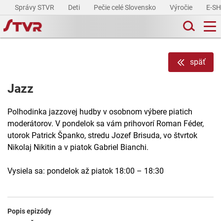
Správy STVR
Deti
Pečie celé Slovensko
Výročie
E-S
späť
Jazz
Polhodinka jazzovej hudby v osobnom výbere piatich
moderátorov. V pondelok sa vám prihovorí Roman Féder,
utorok Patrick Španko, stredu Jozef Brisuda, vo štvrtok
Nikolaj Nikitin a v piatok Gabriel Bianchi.
Vysiela sa: pondelok až piatok 18:00 – 18:30
Popis epizódy