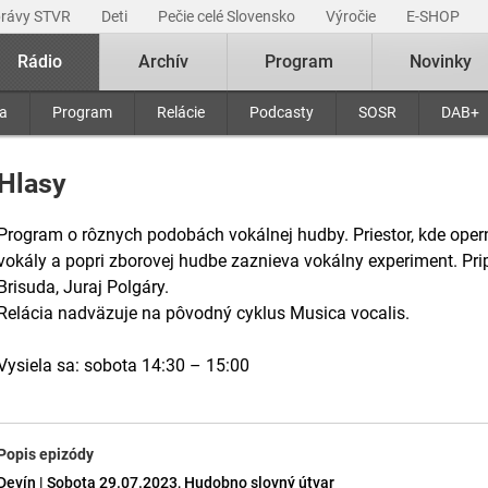
právy STVR
Deti
Pečie celé Slovensko
Výročie
E-SHOP
Rádio
Archív
Program
Novinky
ra
Program
Relácie
Podcasty
SOSR
DAB+
Hlasy
Program o rôznych podobách vokálnej hudby. Priestor, kde operné
vokály a popri zborovej hudbe zaznieva vokálny experiment. Pri
Brisuda, Juraj Polgáry.
Relácia nadväzuje na pôvodný cyklus Musica vocalis.
Vysiela sa: sobota 14:30 – 15:00
Popis epizódy
Devín | Sobota 29.07.2023, Hudobno slovný útvar