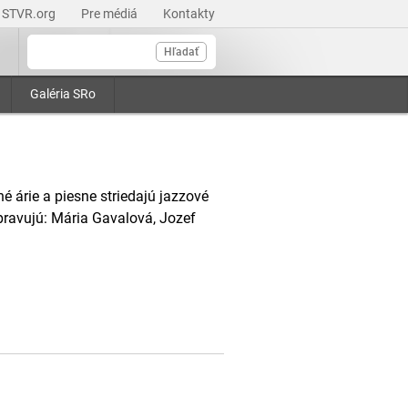
STVR.org
Pre médiá
Kontakty
Hľadať
Galéria SRo
 árie a piesne striedajú jazzové
pravujú: Mária Gavalová, Jozef