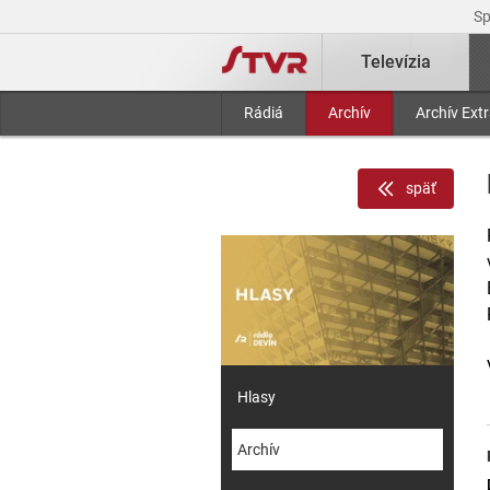
S
Televízia
Rádiá
Archív
Archív Ext
späť
Hlasy
Archív