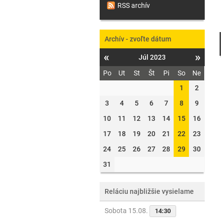
RSS archív
Archív - zvoľte dátum
«
»
Júl 2023
Po
Ut
St
Št
Pi
So
Ne
1
2
3
4
5
6
7
8
9
10
11
12
13
14
15
16
17
18
19
20
21
22
23
24
25
26
27
28
29
30
31
Reláciu najbližšie vysielame
Sobota 15.08.
14:30