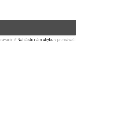
hrávaním?
Nahláste nám chybu
v prehrávači.