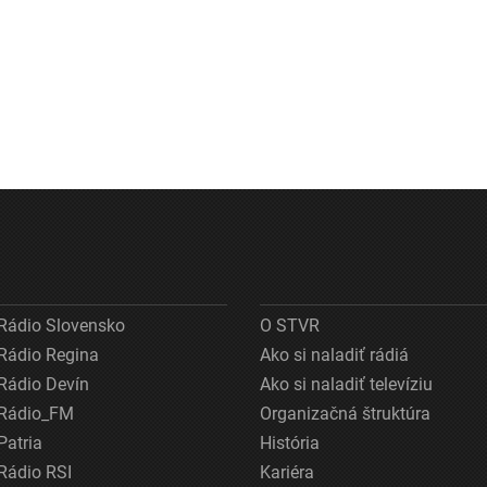
Rádio Slovensko
O STVR
Rádio Regina
Ako si naladiť rádiá
Rádio Devín
Ako si naladiť televíziu
Rádio_FM
Organizačná štruktúra
Patria
História
Rádio RSI
Kariéra