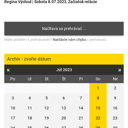
Regina Východ | Sobota 8.07.2023, Začiatok relácie
Máte problém s prehrávaním?
Nahláste nám chybu
v prehrávači.
Archív - zvoľte dátum
«
»
Júl 2023
Po
Ut
St
Št
Pi
So
Ne
1
2
3
4
5
6
7
8
9
10
11
12
13
14
15
16
17
18
19
20
21
22
23