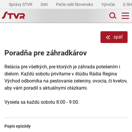
Správy STVR
Deti
Pečie celé Slovensko
Výročie
E-S
späť
Poradňa pre záhradkárov
Relácia pre všetkých, pre ktorých je záhrada potešením i
dielom. Každú sobotu privítame v štúdiu Rádia Regina
Východ odborníka na pestovanie zeleniny, ovocia, či kvetov,
aby vám poradil s aktuálnymi otázkami.
Vysiela sa každú sobotu 8:00 - 9:00.
Popis epizódy