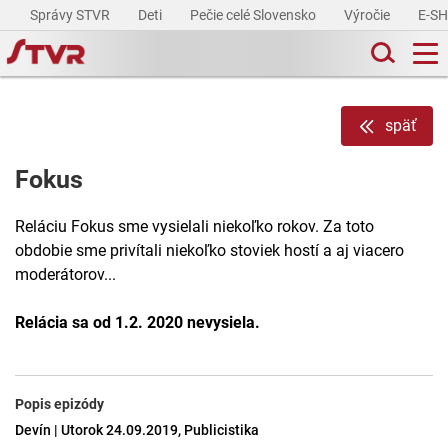
Správy STVR
Deti
Pečie celé Slovensko
Výročie
E-S
späť
Fokus
Reláciu Fokus sme vysielali niekoľko rokov. Za toto
obdobie sme privítali niekoľko stoviek hostí a aj viacero
moderátorov...
Relácia sa od 1.2. 2020 nevysiela.
Popis epizódy
Devín | Utorok 24.09.2019, Publicistika