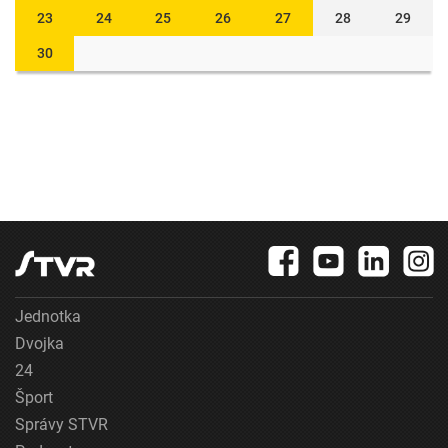
23
24
25
26
27
28
29
30
Jednotka
Dvojka
24
Šport
Správy STVR