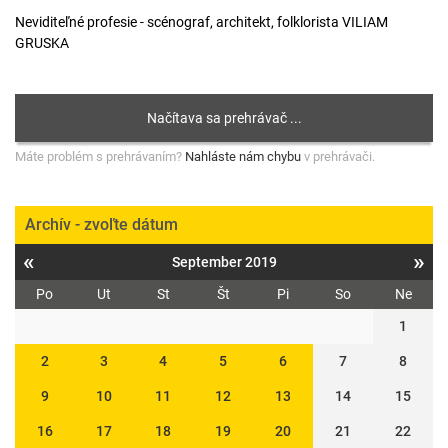
Neviditeľné profesie - scénograf, architekt, folklorista VILIAM
GRUSKA
Máte problém s prehrávaním?
Nahláste nám chybu
v prehrávači.
Archív - zvoľte dátum
«
»
September 2019
Po
Ut
St
Št
Pi
So
Ne
1
2
3
4
5
6
7
8
9
10
11
12
13
14
15
16
17
18
19
20
21
22