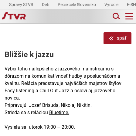
Správy STVR
Deti
Pečie celé Slovensko
Výročie
E-S
späť
Bližšie k jazzu
Výber toho najlepšieho z jazzového mainstreamu s
dôrazom na komunikatívnosť hudby s poslucháčom a
kvalitu. Relácia predstavuje najväčších majstrov štýlov
Easy listening a Chill Out Jazz a osloví aj jazzového
novica.
Pripravujú: Jozef Brisuda, Nikolaj Nikitin.
Strieda sa s reláciou
Bluetime.
Vysiela sa: utorok 19:00 – 20:00.