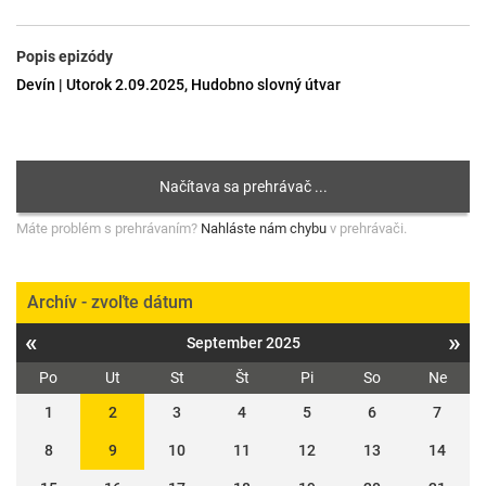
Popis epizódy
Devín | Utorok 2.09.2025, Hudobno slovný útvar
Máte problém s prehrávaním?
Nahláste nám chybu
v prehrávači.
Archív - zvoľte dátum
«
»
September 2025
Po
Ut
St
Št
Pi
So
Ne
1
2
3
4
5
6
7
8
9
10
11
12
13
14