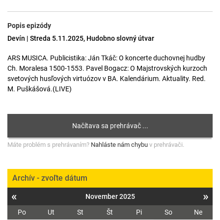
Popis epizódy
Devín | Streda 5.11.2025, Hudobno slovný útvar
ARS MUSICA. Publicistika: Ján Tkáč: O koncerte duchovnej hudby
Ch. Moralesa 1500-1553. Pavel Bogacz: O Majstrovských kurzoch
svetových husľových virtuózov v BA. Kalendárium. Aktuality. Red.
M. Puškášová.(LIVE)
Máte problém s prehrávaním?
Nahláste nám chybu
v prehrávači.
Archív - zvoľte dátum
«
»
November 2025
Po
Ut
St
Št
Pi
So
Ne