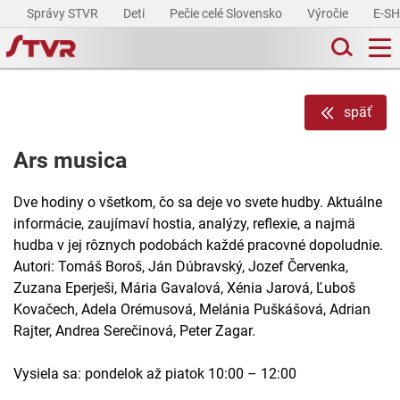
Správy STVR
Deti
Pečie celé Slovensko
Výročie
E-S
späť
Ars musica
Dve hodiny o všetkom, čo sa deje vo svete hudby. Aktuálne
informácie, zaujímaví hostia, analýzy, reflexie, a najmä
hudba v jej rôznych podobách každé pracovné dopoludnie.
Autori: Tomáš Boroš, Ján Dúbravský, Jozef Červenka,
Zuzana Eperješi, Mária Gavalová, Xénia Jarová, Ľuboš
Kovačech, Adela Orémusová, Melánia Puškášová, Adrian
Rajter, Andrea Serečinová, Peter Zagar.
Vysiela sa: pondelok až piatok 10:00 – 12:00