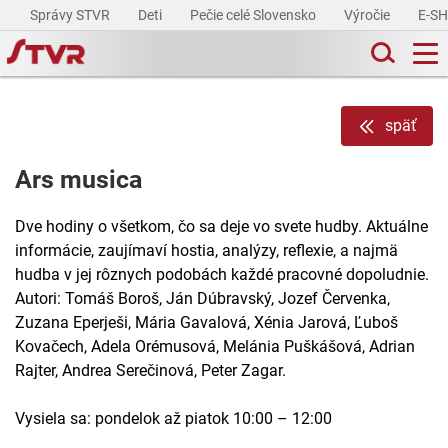
Správy STVR
Deti
Pečie celé Slovensko
Výročie
E-S
späť
Ars musica
Dve hodiny o všetkom, čo sa deje vo svete hudby. Aktuálne
informácie, zaujímaví hostia, analýzy, reflexie, a najmä
hudba v jej rôznych podobách každé pracovné dopoludnie.
Autori: Tomáš Boroš, Ján Dúbravský, Jozef Červenka,
Zuzana Eperješi, Mária Gavalová, Xénia Jarová, Ľuboš
Kovačech, Adela Orémusová, Melánia Puškášová, Adrian
Rajter, Andrea Serečinová, Peter Zagar.
Vysiela sa: pondelok až piatok 10:00 – 12:00