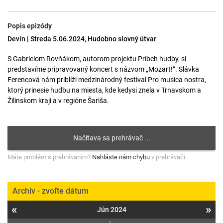
Popis epizódy
Devín | Streda 5.06.2024, Hudobno slovný útvar
S Gabrielom Rovňákom, autorom projektu Príbeh hudby, si
predstavíme pripravovaný koncert s názvom „Mozart!“. Slávka
Ferencová nám priblíži medzinárodný festival Pro musica nostra,
ktorý prinesie hudbu na miesta, kde kedysi znela v Trnavskom a
Žilinskom kraji a v regióne Šariša.
Máte problém s prehrávaním?
Nahláste nám chybu
v prehrávači.
Archív - zvoľte dátum
«
»
Jún 2024