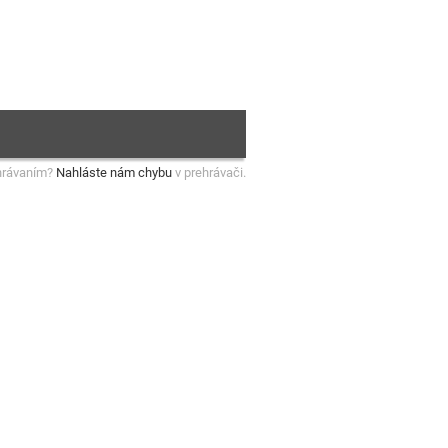
hrávaním?
Nahláste nám chybu
v prehrávači.