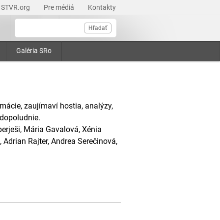
STVR.org
Pre médiá
Kontakty
Hľadať
Galéria SRo
mácie, zaujímaví hostia, analýzy,
 dopoludnie.
erješi, Mária Gavalová, Xénia
Adrian Rajter, Andrea Serečinová,