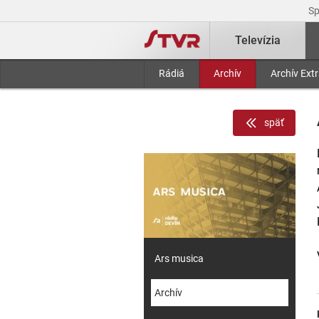
S
Televízia
Rádiá
Archív
Archív Ext
späť
Ars musica
Archív