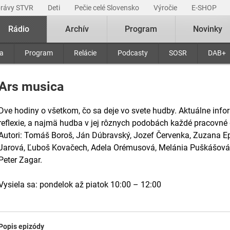
právy STVR
Deti
Pečie celé Slovensko
Výročie
E-SHOP
Rádio
Archív
Program
Novinky
ra
Program
Relácie
Podcasty
SOSR
DAB+
Ars musica
Dve hodiny o všetkom, čo sa deje vo svete hudby. Aktuálne infor
reflexie, a najmä hudba v jej rôznych podobách každé pracovné
Autori: Tomáš Boroš, Ján Dúbravský, Jozef Červenka, Zuzana Ep
Jarová, Ľuboš Kovačech, Adela Orémusová, Melánia Puškášová, 
Peter Zagar.
Vysiela sa: pondelok až piatok 10:00 – 12:00
Popis epizódy