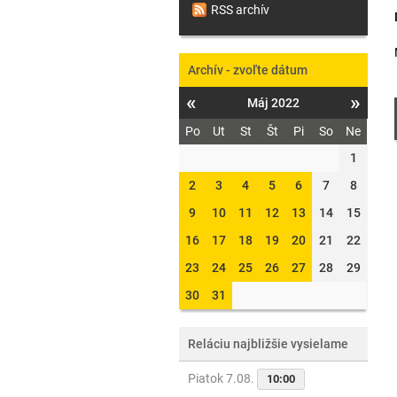
RSS archív
Archív - zvoľte dátum
«
»
Máj 2022
Po
Ut
St
Št
Pi
So
Ne
1
2
3
4
5
6
7
8
9
10
11
12
13
14
15
16
17
18
19
20
21
22
23
24
25
26
27
28
29
30
31
Reláciu najbližšie vysielame
Piatok 7.08.
10:00