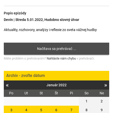
Popis epizódy
Devín | Streda 5.01.2022, Hudobno slovný útvar
Aktuality, rozhovory, analýzy i reflexie zo sveta vážnej hudby
Máte problém s prehrávaním?
Nahláste nám chybu
v prehrávači.
Archív - zvoľte dátum
«
»
Január 2022
Po
Ut
St
Št
Pi
So
Ne
1
2
3
4
5
6
7
8
9