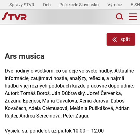
Správy STVR
Deti
Pečie celé Slovensko
Výročie
E-S
späť
Ars musica
Dve hodiny o všetkom, čo sa deje vo svete hudby. Aktuálne
informácie, zaujímaví hostia, analýzy, reflexie, a najmä
hudba v jej rôznych podobách každé pracovné dopoludnie.
Autori: Tomáš Boroš, Ján Dúbravský, Jozef Červenka,
Zuzana Eperješi, Mária Gavalová, Xénia Jarová, Ľuboš
Kovačech, Adela Orémusová, Melánia Puškášová, Adrian
Rajter, Andrea Serečinová, Peter Zagar.
Vysiela sa: pondelok až piatok 10:00 – 12:00