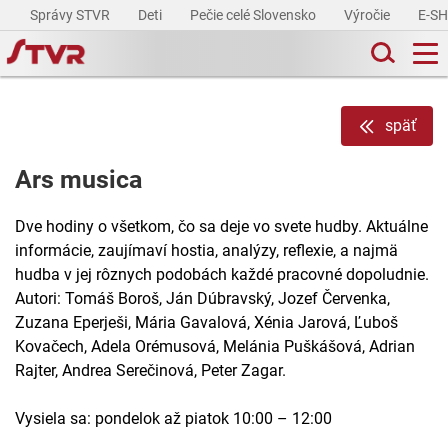
Správy STVR
Deti
Pečie celé Slovensko
Výročie
E-S
späť
Ars musica
Dve hodiny o všetkom, čo sa deje vo svete hudby. Aktuálne
informácie, zaujímaví hostia, analýzy, reflexie, a najmä
hudba v jej rôznych podobách každé pracovné dopoludnie.
Autori: Tomáš Boroš, Ján Dúbravský, Jozef Červenka,
Zuzana Eperješi, Mária Gavalová, Xénia Jarová, Ľuboš
Kovačech, Adela Orémusová, Melánia Puškášová, Adrian
Rajter, Andrea Serečinová, Peter Zagar.
Vysiela sa: pondelok až piatok 10:00 – 12:00