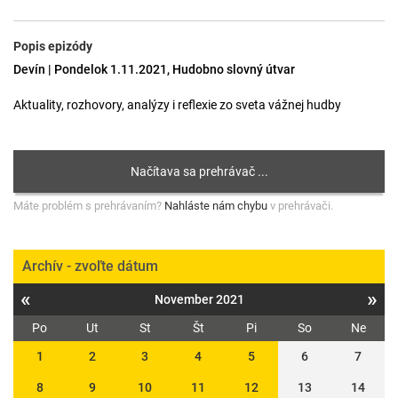
Popis epizódy
Devín | Pondelok 1.11.2021, Hudobno slovný útvar
Aktuality, rozhovory, analýzy i reflexie zo sveta vážnej hudby
Máte problém s prehrávaním?
Nahláste nám chybu
v prehrávači.
Archív - zvoľte dátum
«
»
November 2021
Po
Ut
St
Št
Pi
So
Ne
1
2
3
4
5
6
7
8
9
10
11
12
13
14