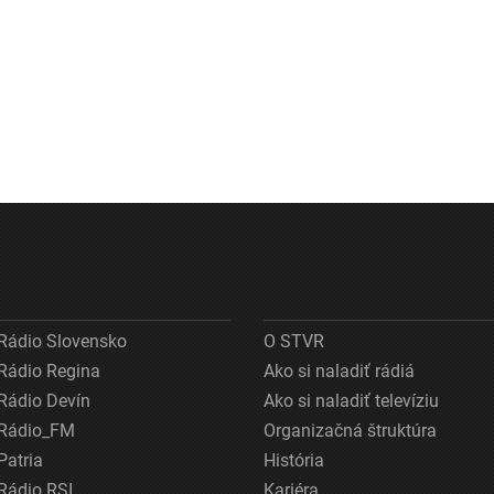
Rádio Slovensko
O STVR
Rádio Regina
Ako si naladiť rádiá
Rádio Devín
Ako si naladiť televíziu
Rádio_FM
Organizačná štruktúra
Patria
História
Rádio RSI
Kariéra