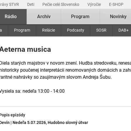
právy STVR
Deti
Pečie celé Slovensko
Výročie
E-SHOP
Rádio
Archív
Program
Novinky
ra
Program
Relácie
Podcasty
SOSR
DAB+
Aeterna musica
Diela starých majstrov v novom znení. Hudba stredoveku, renesa
historicky poučenej interpretácii renomovaných domácich a zahr
raritné nahrávky so zaujímavým slovom Andreja Šubu.
Vysiela sa: nedeľa 13:00 - 14:00
Popis epizódy
Devín | Nedeľa 5.07.2026, Hudobno slovný útvar