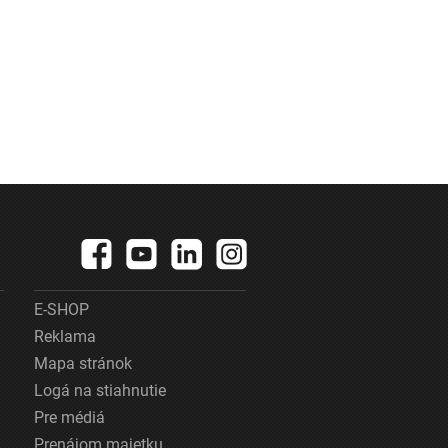
E-SHOP
Reklama
Mapa stránok
Logá na stiahnutie
Pre médiá
Prenájom majetku