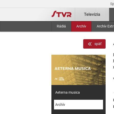
S
Televízia
Rádiá
Archív
Archív Ext
späť
Aeterna musica
Archív