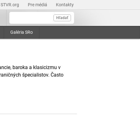
STVR.org
Pre médiá
Kontakty
Hľadať
Galéria SRo
ncie, baroka a klasicizmu v
aničných špecialistov. Často