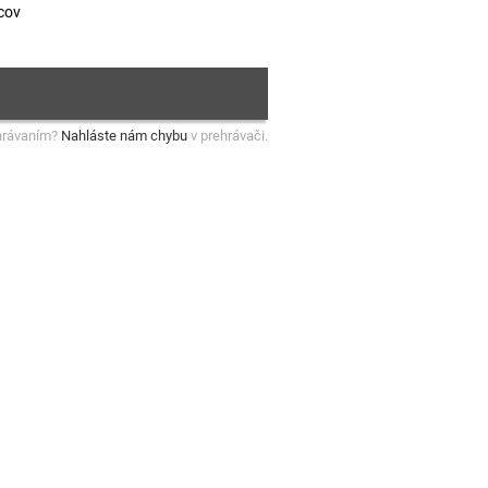
cov
hrávaním?
Nahláste nám chybu
v prehrávači.