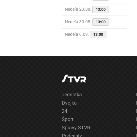
Nedeľa 23.08.
13:00
Nedeľa 30.08.
13:00
Nedeľa 6.09.
13:00
Jednotka
Dvojka
24
Šport
Správy STVR
Podcasty