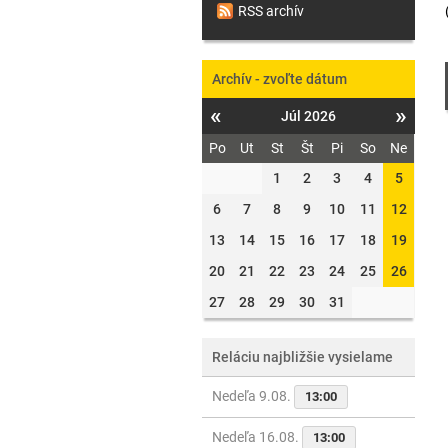
RSS archív
Archív - zvoľte dátum
«
»
Júl 2026
Po
Ut
St
Št
Pi
So
Ne
1
2
3
4
5
6
7
8
9
10
11
12
13
14
15
16
17
18
19
20
21
22
23
24
25
26
27
28
29
30
31
Reláciu najbližšie vysielame
Nedeľa 9.08.
13:00
Nedeľa 16.08.
13:00