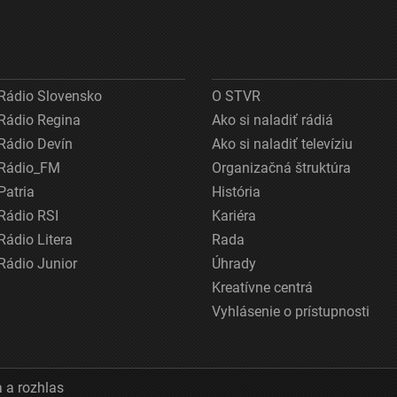
Rádio Slovensko
O STVR
Rádio Regina
Ako si naladiť rádiá
Rádio Devín
Ako si naladiť televíziu
Rádio_FM
Organizačná štruktúra
Patria
História
Rádio RSI
Kariéra
Rádio Litera
Rada
Rádio Junior
Úhrady
Kreatívne centrá
Vyhlásenie o prístupnosti
 a rozhlas