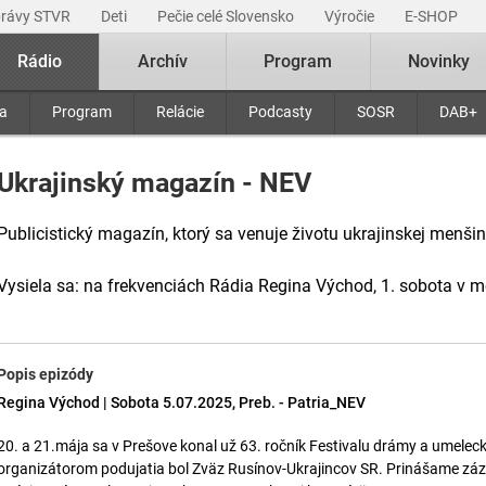
právy STVR
Deti
Pečie celé Slovensko
Výročie
E-SHOP
Rádio
Archív
Program
Novinky
ra
Program
Relácie
Podcasty
SOSR
DAB+
Ukrajinský magazín - NEV
Publicistický magazín, ktorý sa venuje životu ukrajinskej menši
Vysiela sa: na frekvenciách Rádia Regina Východ, 1. sobota v m
Popis epizódy
Regina Východ | Sobota 5.07.2025, Preb. - Patria_NEV
20. a 21.mája sa v Prešove konal už 63. ročník Festivalu drámy a umele
organizátorom podujatia bol Zväz Rusínov-Ukrajincov SR. Prinášame z