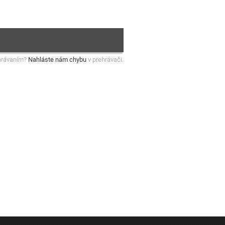
hrávaním?
Nahláste nám chybu
v prehrávači.