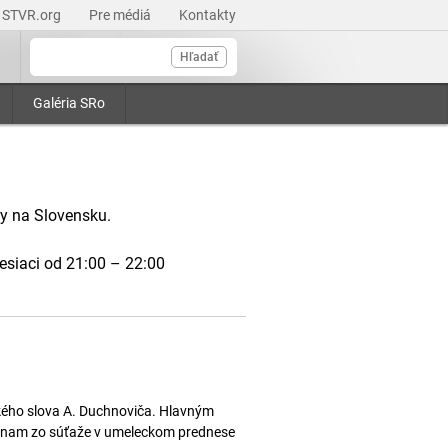
STVR.org
Pre médiá
Kontakty
Hľadať
Galéria SRo
ny na Slovensku.
esiaci od 21:00 – 22:00
ckého slova A. Duchnoviča. Hlavným
áznam zo súťaže v umeleckom prednese