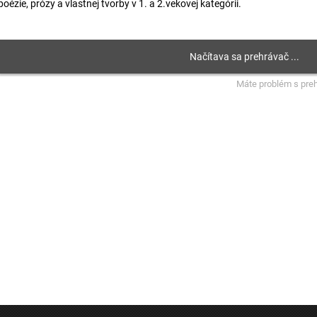
poézie, prózy a vlastnej tvorby v 1. a 2.vekovej kategórii.
Máte problém s pre