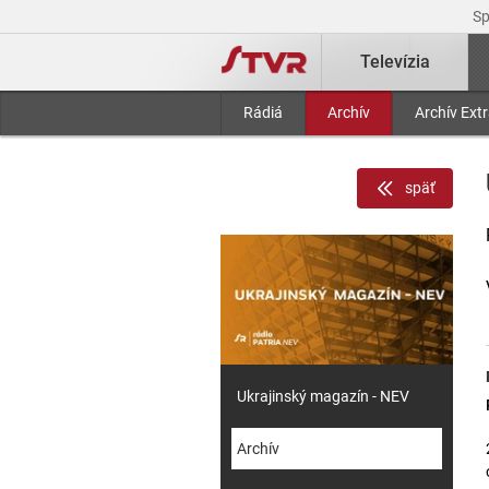
S
Televízia
Rádiá
Archív
Archív Ext
späť
Ukrajinský magazín - NEV
Archív