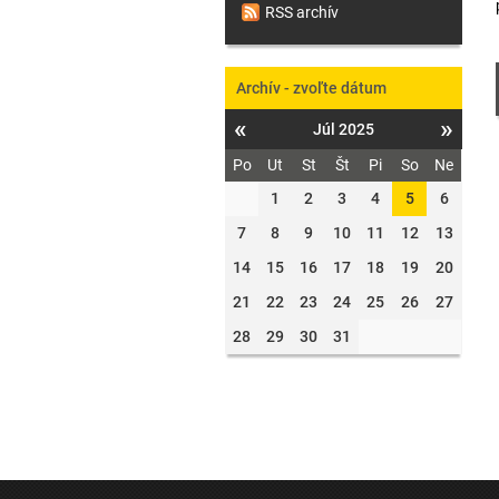
RSS archív
Archív - zvoľte dátum
«
»
Júl 2025
Po
Ut
St
Št
Pi
So
Ne
1
2
3
4
5
6
7
8
9
10
11
12
13
14
15
16
17
18
19
20
21
22
23
24
25
26
27
28
29
30
31