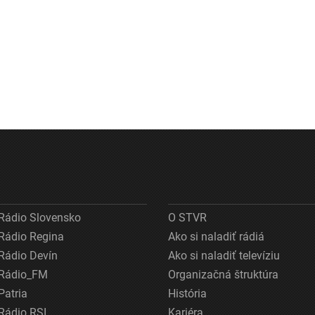
Rádio Slovensko
O STVR
Rádio Regina
Ako si naladiť rádiá
Rádio Devín
Ako si naladiť televíziu
Rádio_FM
Organizačná štruktúra
Patria
História
Rádio RSI
Kariéra