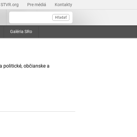
STVR.org
Pre médiá
Kontakty
Hľadať
Galéria SRo
a politické, občianske a