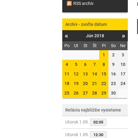
RSS archív
Archív - zvoľte dátum
«
»
Jún 2018
Po
Ut
St
Št
Pi
So
Ne
1
2
3
4
5
6
7
8
9
10
11
12
13
14
15
16
17
18
19
20
21
22
23
24
25
26
27
28
29
30
Reláciu najbližšie vysielame
Utorok 1.09.
02:05
Utorok 1.09.
12:30