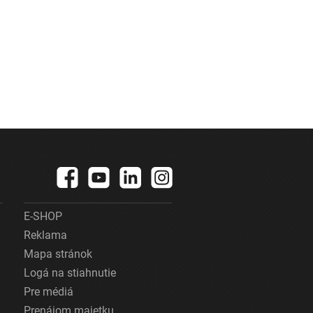
E-SHOP
Reklama
Mapa stránok
Logá na stiahnutie
Pre médiá
Prenájom majetku