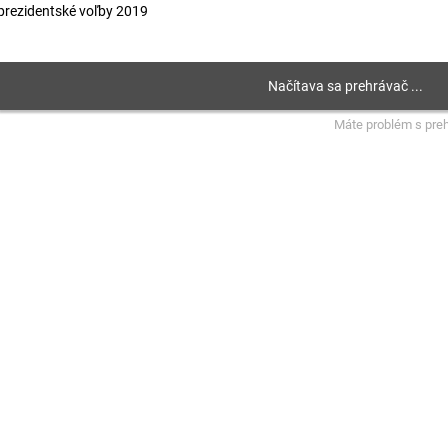
prezidentské voľby 2019
Máte problém s pre