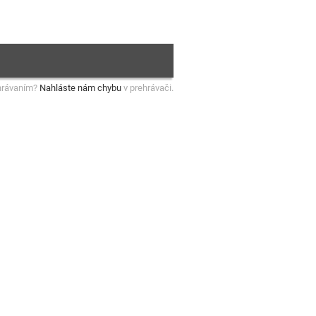
hrávaním?
Nahláste nám chybu
v prehrávači.