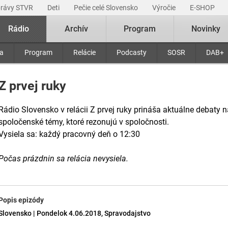
právy STVR
Deti
Pečie celé Slovensko
Výročie
E-SHOP
Rádio
Archív
Program
Novinky
ra
Program
Relácie
Podcasty
SOSR
DAB+
Z prvej ruky
Rádio Slovensko v relácii Z prvej ruky prináša aktuálne debaty n
spoločenské témy, ktoré rezonujú v spoločnosti.
Vysiela sa: každý pracovný deň o 12:30
Počas prázdnin sa relácia nevysiela.
Popis epizódy
Slovensko | Pondelok 4.06.2018, Spravodajstvo