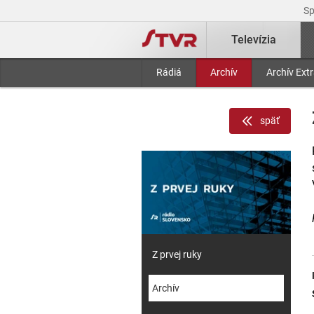
S
Televízia
Rádiá
Archív
Archív Ext
späť
Z prvej ruky
Archív