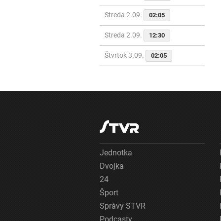
Streda 2.09.
02:05
Streda 2.09.
12:30
Štvrtok 3.09.
02:05
Jednotka
Dvojka
24
Šport
Správy STVR
Podcasty