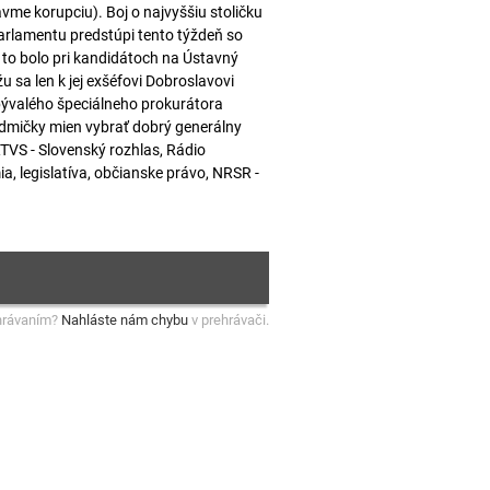
vme korupciu). Boj o najvyššiu stoličku
arlamentu predstúpi tento týždeň so
 to bolo pri kandidátoch na Ústavný
sa len k jej exšéfovi Dobroslavovi
 bývalého špeciálneho prokurátora
dmičky mien vybrať dobrý generálny
RTVS - Slovenský rozhlas, Rádio
a, legislatíva, občianske právo, NRSR -
hrávaním?
Nahláste nám chybu
v prehrávači.