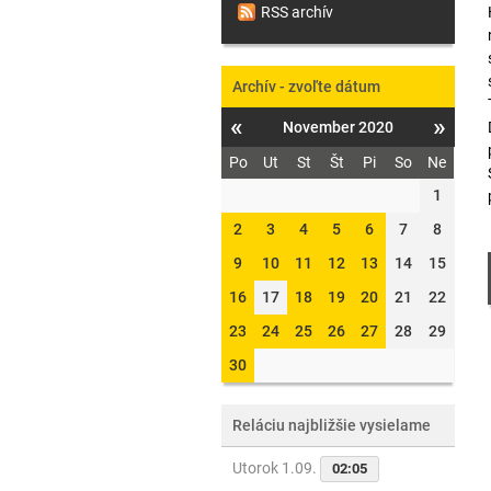
RSS archív
Archív - zvoľte dátum
«
»
November 2020
Po
Ut
St
Št
Pi
So
Ne
1
2
3
4
5
6
7
8
9
10
11
12
13
14
15
16
17
18
19
20
21
22
23
24
25
26
27
28
29
30
Reláciu najbližšie vysielame
Utorok 1.09.
02:05