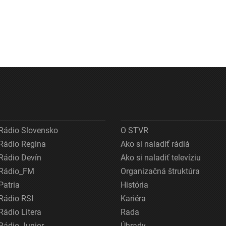
Rádio Slovensko
O STVR
Rádio Regina
Ako si naladiť rádiá
Rádio Devín
Ako si naladiť televíziu
Rádio_FM
Organizačná štruktúra
Patria
História
Rádio RSI
Kariéra
Rádio Litera
Rada
Rádio Junior
Úhrady