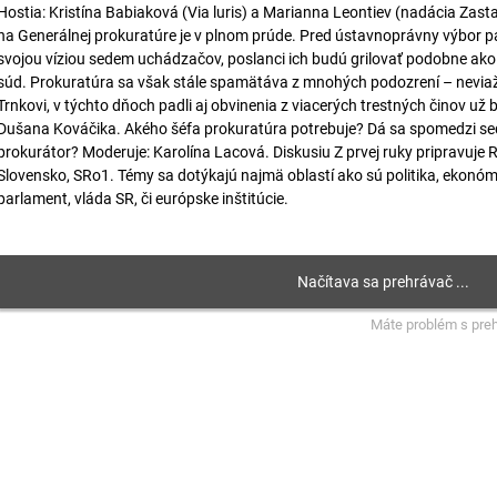
Hostia: Kristína Babiaková (Via luris) a Marianna Leontiev (nadácia Zasta
na Generálnej prokuratúre je v plnom prúde. Pred ústavnoprávny výbor p
svojou víziou sedem uchádzačov, poslanci ich budú grilovať podobne ako
súd. Prokuratúra sa však stále spamätáva z mnohých podozrení – neviažu 
Trnkovi, v týchto dňoch padli aj obvinenia z viacerých trestných činov už
Dušana Kováčika. Akého šéfa prokuratúra potrebuje? Dá sa spomedzi se
prokurátor? Moderuje: Karolína Lacová. Diskusiu Z prvej ruky pripravuje 
Slovensko, SRo1. Témy sa dotýkajú najmä oblastí ako sú politika, ekonómi
parlament, vláda SR, či európske inštitúcie.
Máte problém s pre