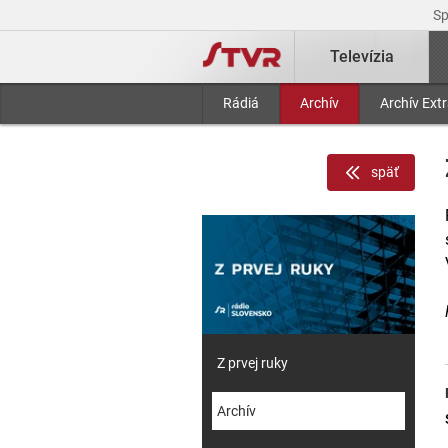
S
Televízia
Rádiá
Archív
Archív Ext
späť
Z prvej ruky
Archív