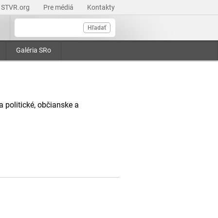
STVR.org
Pre médiá
Kontakty
Hľadať
Galéria SRo
a politické, občianske a