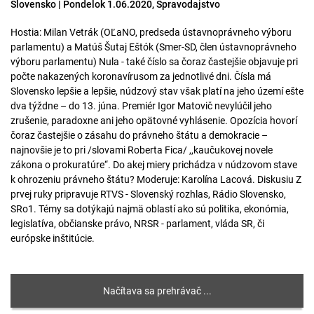
Slovensko | Pondelok 1.06.2020, Spravodajstvo
Hostia: Milan Vetrák (OĽaNO, predseda ústavnoprávneho výboru
parlamentu) a Matúš Šutaj Eštók (Smer-SD, člen ústavnoprávneho
výboru parlamentu) Nula - také číslo sa čoraz častejšie objavuje pri
počte nakazených koronavírusom za jednotlivé dni. Čísla má
Slovensko lepšie a lepšie, núdzový stav však platí na jeho území ešte
dva týždne – do 13. júna. Premiér Igor Matovič nevylúčil jeho
zrušenie, paradoxne ani jeho opätovné vyhlásenie. Opozícia hovorí
čoraz častejšie o zásahu do právneho štátu a demokracie –
najnovšie je to pri /slovami Roberta Fica/ ,,kaučukovej novele
zákona o prokuratúre“. Do akej miery prichádza v núdzovom stave
k ohrozeniu právneho štátu? Moderuje: Karolína Lacová. Diskusiu Z
prvej ruky pripravuje RTVS - Slovenský rozhlas, Rádio Slovensko,
SRo1. Témy sa dotýkajú najmä oblastí ako sú politika, ekonómia,
legislatíva, občianske právo, NRSR - parlament, vláda SR, či
európske inštitúcie.