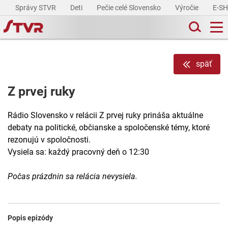
Správy STVR
Deti
Pečie celé Slovensko
Výročie
E-S
späť
Z prvej ruky
Rádio Slovensko v relácii Z prvej ruky prináša aktuálne
debaty na politické, občianske a spoločenské témy, ktoré
rezonujú v spoločnosti.
Vysiela sa: každý pracovný deň o 12:30
Počas prázdnin sa relácia nevysiela.
Popis epizódy