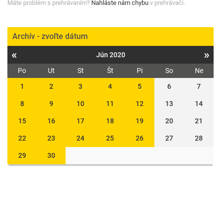
Máte problém s prehrávaním?
Nahláste nám chybu
v prehrávači.
Archív - zvoľte dátum
«
»
Jún 2020
Po
Ut
St
Št
Pi
So
Ne
1
2
3
4
5
6
7
8
9
10
11
12
13
14
15
16
17
18
19
20
21
22
23
24
25
26
27
28
29
30