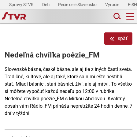
Správy STVR
Deti
Pečie celé Slovensko
Výročie
E-S
späť
Nedeľná chvíľka poézie_FM
Slovenské básne, české básne, ale aj tie z iných častí sveta.
Tradičné, kultové, ale aj také, ktoré sa nimi ešte nestihli
stať. Mladí básnici, starí básnici, živí, ale aj mŕtvi. To všetko
si môžete vypočuť každú nedeľu po 12:00 v rubrike
Nedeľná chvíľka poézie_FM s Mirkou Ábelovou. Kvalitný
obsah vám Rádio_FM prináša nepretržite 24 hodín denne, 7
dní v týždni.