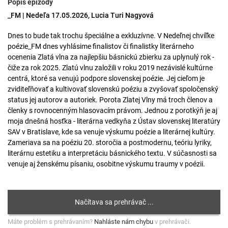
Popis epizódy
_FM | Nedeľa 17.05.2026, Lucia Turi Nagyová
Dnes to bude tak trochu špeciálne a exkluzívne. V Nedeľnej chvíľke
poézie_FM dnes vyhlásime finalistov či finalistky literárneho
ocenenia Zlatá vlna za najlepšiu básnickú zbierku za uplynulý rok -
čiže za rok 2025. Zlatú vlnu založili v roku 2019 nezávislé kultúrne
centrá, ktoré sa venujú podpore slovenskej poézie. Jej cieľom je
zviditeľňovať a kultivovať slovenskú poéziu a zvyšovať spoločenský
status jej autorov a autoriek. Porota Zlatej Vlny má troch členov a
členky s rovnocenným hlasovacím právom. Jednou z porotkýň je aj
moja dnešná hosťka - literárna vedkyňa z Ústav slovenskej literatúry
SAV v Bratislave, kde sa venuje výskumu poézie a literárnej kultúry.
Zameriava sa na poéziu 20. storočia a postmodernu, teóriu lyriky,
literárnu estetiku a interpretáciu básnického textu. V súčasnosti sa
venuje aj ženskému písaniu, osobitne výskumu traumy v poézii.
Máte problém s prehrávaním?
Nahláste nám chybu
v prehrávači.