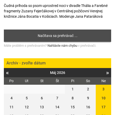
Čudná príhoda so psom uprostred noci v divadle Thália a Farebné
fragmenty Zuzany Fejerčákovej v Centrálnej požičovni Verejnej
knižnice Jána Bocatia v Košiciach. Moderuje Jana Pataráková
Máte problém s prehrávaním?
Nahláste nám chybu
v prehrávači.
Archív - zvoľte dátum
«
»
Máj 2026
Po
Ut
St
Št
Pi
So
Ne
1
2
3
4
5
6
7
8
9
10
11
12
13
14
15
16
17