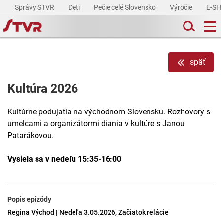
Správy STVR
Deti
Pečie celé Slovensko
Výročie
E-S
späť
Kultúra 2026
Kultúrne podujatia na východnom Slovensku. Rozhovory s
umelcami a organizátormi diania v kultúre s Janou
Patarákovou.
Vysiela sa v nedeľu 15:35-16:00
Popis epizódy
Regina Východ | Nedeľa 3.05.2026, Začiatok relácie