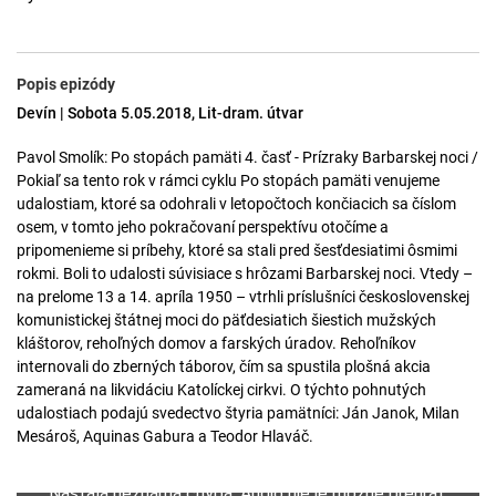
Popis epizódy
Devín | Sobota 5.05.2018, Lit-dram. útvar
Pavol Smolík: Po stopách pamäti 4. časť - Prízraky Barbarskej noci /
Pokiaľ sa tento rok v rámci cyklu Po stopách pamäti venujeme
udalostiam, ktoré sa odohrali v letopočtoch končiacich sa číslom
osem, v tomto jeho pokračovaní perspektívu otočíme a
pripomenieme si príbehy, ktoré sa stali pred šesťdesiatimi ôsmimi
rokmi. Boli to udalosti súvisiace s hrôzami Barbarskej noci. Vtedy –
na prelome 13 a 14. apríla 1950 – vtrhli príslušníci československej
komunistickej štátnej moci do päťdesiatich šiestich mužských
kláštorov, rehoľných domov a farských úradov. Rehoľníkov
internovali do zberných táborov, čím sa spustila plošná akcia
zameraná na likvidáciu Katolíckej cirkvi. O týchto pohnutých
udalostiach podajú svedectvo štyria pamätníci: Ján Janok, Milan
Mesároš, Aquinas Gabura a Teodor Hlaváč.