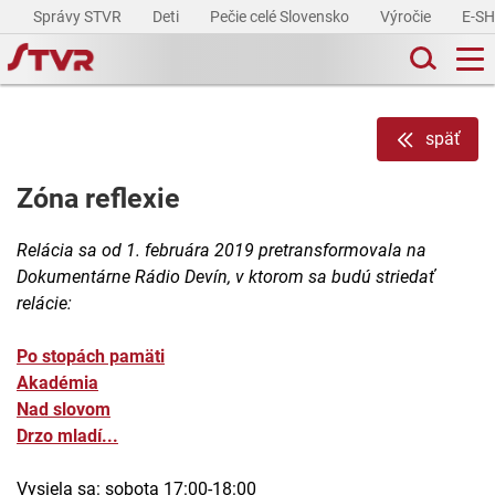
Správy STVR
Deti
Pečie celé Slovensko
Výročie
E-S
späť
Zóna reflexie
Relácia sa od 1. februára 2019 pretransformovala na
Dokumentárne Rádio Devín, v ktorom sa budú striedať
relácie:
Po stopách pamäti
Akadémia
Nad slovom
Drzo mladí...
Vysiela sa: sobota 17:00-18:00