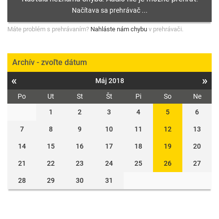
Máte problém s prehrávaním?
Nahláste nám chybu
v prehrávači.
Archív - zvoľte dátum
«
»
Máj 2018
Po
Ut
St
Št
Pi
So
Ne
1
2
3
4
5
6
7
8
9
10
11
12
13
14
15
16
17
18
19
20
21
22
23
24
25
26
27
28
29
30
31