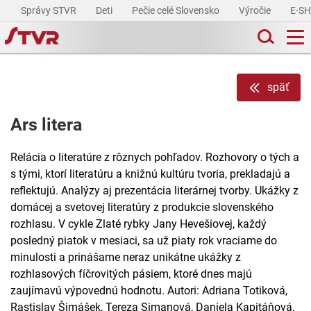
Správy STVR
Deti
Pečie celé Slovensko
Výročie
E-S
späť
Ars litera
Relácia o literatúre z rôznych pohľadov. Rozhovory o tých a
s tými, ktorí literatúru a knižnú kultúru tvoria, prekladajú a
reflektujú. Analýzy aj prezentácia literárnej tvorby. Ukážky z
domácej a svetovej literatúry z produkcie slovenského
rozhlasu. V cykle Zlaté rybky Jany Hevešiovej, každý
posledný piatok v mesiaci, sa už piaty rok vraciame do
minulosti a prinášame neraz unikátne ukážky z
rozhlasových fíčrovitých pásiem, ktoré dnes majú
zaujímavú výpovednú hodnotu. Autori: Adriana Totiková,
Rastislav Šimášek, Tereza Simanová, Daniela Kapitáňová,