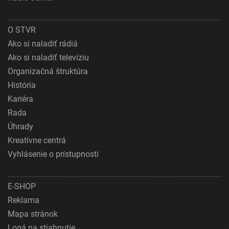
O STVR
Ako si naladiť rádiá
Ako si naladiť televíziu
Organizačná štruktúra
História
Kariéra
Rada
Úhrady
Kreatívne centrá
Vyhlásenie o prístupnosti
E-SHOP
Reklama
Mapa stránok
Logá na stiahnutie