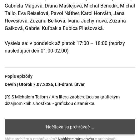
Gabriela Magová, Diana Mašlejová, Michal Benedik, Michal
Tallo, Eva Reiselová, Pavol Náther, Karol Horváth, Jana
Hevešiová, Zuzana Belková, Ivana Jachymová, Zuzana
Galková, Gabriel Kuľbak a Ľubica Pliešovská.
Vysiela sa: v pondelok až piatok 17:00 – 18:00 (reprízy
nasledujúci deň 01:00-02:00)
Popis epizódy
Devín | Utorok 7.07.2026, Lit-dram. útvar
(R) S Michalom Tallom / Ars litera zaoberajúca sa grafickým
dizajnom kníh s hosťkou - grafickou dizanérkou
Máte problém s prehrávaním?
Nahláste nám chybu
v prehrávači.