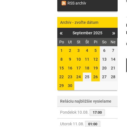
RSS archív
Archív - zvoľte dátum
«
»
September 2025
Po
Ut
St
Št
Pi
So
Ne
1
2
3
4
5
6
7
8
9
10
11
12
13
14
15
16
17
18
19
20
21
22
23
24
25
26
27
28
29
30
Reláciu najbližšie vysielame
Pondelok 10.08.
17:00
Utorok 11.08.
01:00