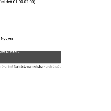
júci deň 01:00-02:00)
et Nguyen
hrávaním?
Nahláste nám chybu
v prehrávači.