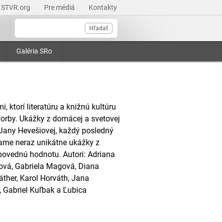
STVR.org
Pre médiá
Kontakty
Hľadať
Galéria SRo
, ktorí literatúru a knižnú kultúru
 tvorby. Ukážky z domácej a svetovej
y Jany Hevešiovej, každý posledný
šame neraz unikátne ukážky z
povednú hodnotu. Autori: Adriana
ová, Gabriela Magová, Diana
áther, Karol Horváth, Jana
 Gabriel Kuľbak a Ľubica