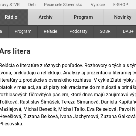
právy STVR
Deti
Pečie celé Slovensko
Výročie
E-SHOP
Rádio
Archív
Program
Novinky
ra
Program
Relácie
Podcasty
SOSR
DAB+
Ars litera
Relácia o literatúre z rôznych pohľadov. Rozhovory o tých a s tými
tvoria, prekladajú a reflektujú. Analýzy aj prezentácia literárnej
literatúry z produkcie slovenského rozhlasu. V cykle Zlaté rybk
piatok v mesiaci, sa už piaty rok vraciame do minulosti a priná
rozhlasových fíčrovitých pásiem, ktoré dnes majú zaujímavú vý
Totiková, Rastislav Šimášek, Tereza Simanová, Daniela Kapitáň
Mašlejová, Michal Benedik, Michal Tallo, Eva Reiselová, Pavol N
Hevešiová, Zuzana Belková, Ivana Jachymová, Zuzana Galková,
Pliešovská.