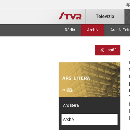
S
Televízia
Rádiá
Archív
Archív Ext
späť
Ars litera
Archív