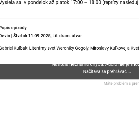
Vysiela sa: v pondelok až piatok 17:00 – 18:00 (reprízy nasledu
Popis epizódy
Devín | Štvrtok 11.09.2025, Lit-dram. útvar
Gabriel Kuľbak: Literárny svet Weroniky Gogoly, Miroslavy Kuľkovej a Kv
Máte problém s pre