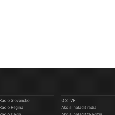
Rádio Slovensko
O STVR
Rádio Regina
Ako si naladiť rádiá
Rádio Devín
Ako si naladiť televíziu