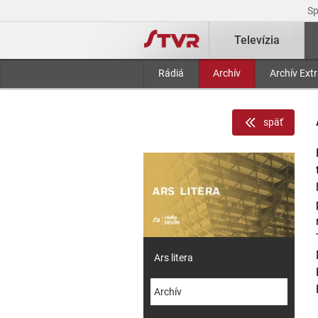
S
Televízia
Rádiá
Archív
Archív Ext
späť
Ars litera
Archív