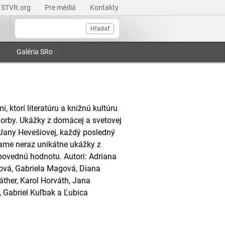
STVR.org
Pre médiá
Kontakty
Hľadať
Galéria SRo
, ktorí literatúru a knižnú kultúru
 tvorby. Ukážky z domácej a svetovej
y Jany Hevešiovej, každý posledný
šame neraz unikátne ukážky z
povednú hodnotu. Autori: Adriana
ová, Gabriela Magová, Diana
áther, Karol Horváth, Jana
 Gabriel Kuľbak a Ľubica