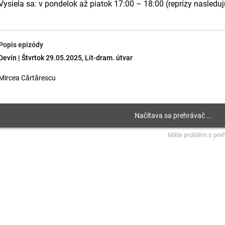
Vysiela sa: v pondelok až piatok 17:00 – 18:00 (reprízy nasledu
Popis epizódy
Devín | Štvrtok 29.05.2025, Lit-dram. útvar
Mircea Cărtărescu
Máte problém s pre