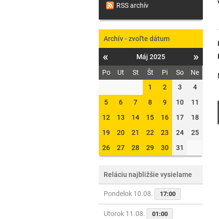
RSS archív
Archív - zvoľte dátum
«
»
Máj 2025
Po
Ut
St
Št
Pi
So
Ne
1
2
3
4
5
6
7
8
9
10
11
12
13
14
15
16
17
18
19
20
21
22
23
24
25
26
27
28
29
30
31
Reláciu najbližšie vysielame
Pondelok 10.08.
17:00
Utorok 11.08.
01:00