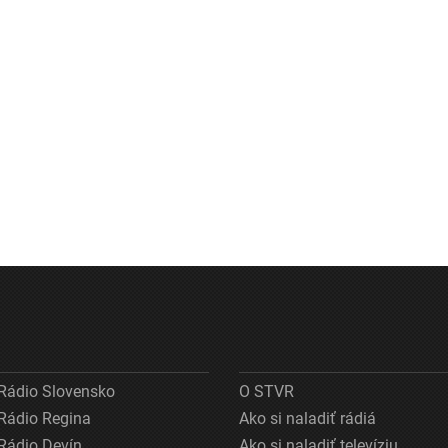
Rádio Slovensko
O STVR
Rádio Regina
Ako si naladiť rádiá
Rádio Devín
Ako si naladiť televíziu