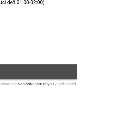
júci deň 01:00-02:00)
hrávaním?
Nahláste nám chybu
v prehrávači.