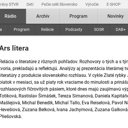
právy STVR
Deti
Pečie celé Slovensko
Výročie
E-SHOP
Rádio
Archív
Program
Novinky
ra
Program
Relácie
Podcasty
SOSR
DAB+
Ars litera
Relácia o literatúre z rôznych pohľadov. Rozhovory o tých a s tými
tvoria, prekladajú a reflektujú. Analýzy aj prezentácia literárnej
literatúry z produkcie slovenského rozhlasu. V cykle Zlaté rybk
piatok v mesiaci, sa už piaty rok vraciame do minulosti a priná
rozhlasových fíčrovitých pásiem, ktoré dnes majú zaujímavú vý
Totiková, Rastislav Šimášek, Tereza Simanová, Daniela Kapitáň
Mašlejová, Michal Benedik, Michal Tallo, Eva Reiselová, Pavol N
Hevešiová, Zuzana Belková, Ivana Jachymová, Zuzana Galková,
Pliešovská.