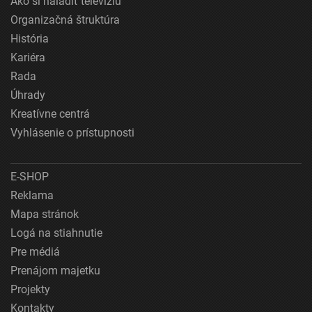
Ako si naladiť televíziu
Organizačná štruktúra
História
Kariéra
Rada
Úhrady
Kreatívne centrá
Vyhlásenie o prístupnosti
E-SHOP
Reklama
Mapa stránok
Logá na stiahnutie
Pre médiá
Prenájom majetku
Projekty
Kontakty