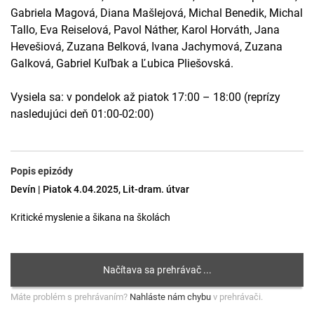
Gabriela Magová, Diana Mašlejová, Michal Benedik, Michal
Tallo, Eva Reiselová, Pavol Náther, Karol Horváth, Jana
Hevešiová, Zuzana Belková, Ivana Jachymová, Zuzana
Galková, Gabriel Kuľbak a Ľubica Pliešovská.
Vysiela sa: v pondelok až piatok 17:00 – 18:00 (reprízy
nasledujúci deň 01:00-02:00)
Popis epizódy
Devín | Piatok 4.04.2025, Lit-dram. útvar
Kritické myslenie a šikana na školách
Máte problém s prehrávaním?
Nahláste nám chybu
v prehrávači.