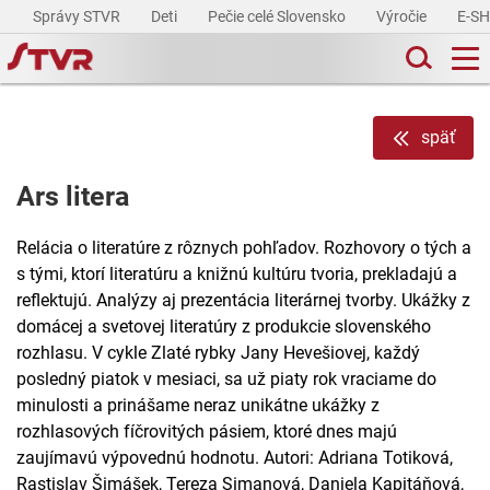
Správy STVR
Deti
Pečie celé Slovensko
Výročie
E-S
späť
Ars litera
Relácia o literatúre z rôznych pohľadov. Rozhovory o tých a
s tými, ktorí literatúru a knižnú kultúru tvoria, prekladajú a
reflektujú. Analýzy aj prezentácia literárnej tvorby. Ukážky z
domácej a svetovej literatúry z produkcie slovenského
rozhlasu. V cykle Zlaté rybky Jany Hevešiovej, každý
posledný piatok v mesiaci, sa už piaty rok vraciame do
minulosti a prinášame neraz unikátne ukážky z
rozhlasových fíčrovitých pásiem, ktoré dnes majú
zaujímavú výpovednú hodnotu. Autori: Adriana Totiková,
Rastislav Šimášek, Tereza Simanová, Daniela Kapitáňová,