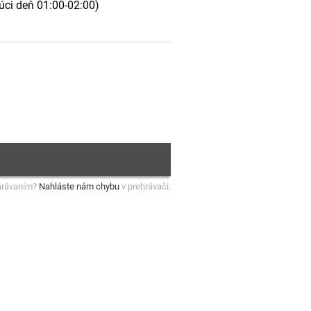
júci deň 01:00-02:00)
hrávaním?
Nahláste nám chybu
v prehrávači.