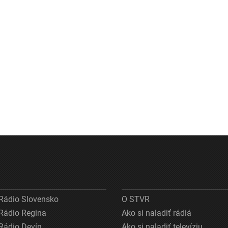
Rádio Slovensko
O STVR
Rádio Regina
Ako si naladiť rádiá
Rádio Devín
Ako si naladiť televíziu