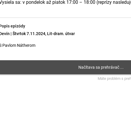
Vysiela sa: v pondelok až piatok 17:00 – 18:00 (reprízy nasledu
Popis epizódy
Devín | Štvrtok 7.11.2024, Lit-dram. útvar
S Pavlom Nátherom
Máte problém s pre