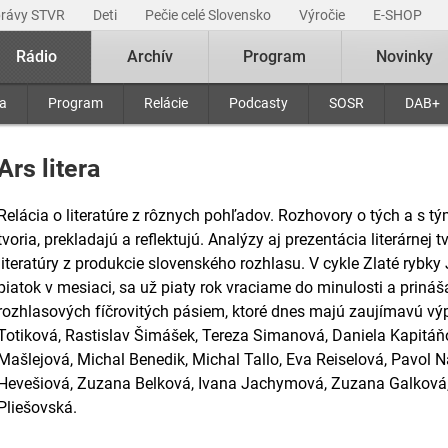
právy STVR
Deti
Pečie celé Slovensko
Výročie
E-SHOP
Rádio
Archív
Program
Novinky
ra
Program
Relácie
Podcasty
SOSR
DAB+
Ars litera
Relácia o literatúre z rôznych pohľadov. Rozhovory o tých a s tými
tvoria, prekladajú a reflektujú. Analýzy aj prezentácia literárnej
literatúry z produkcie slovenského rozhlasu. V cykle Zlaté rybk
piatok v mesiaci, sa už piaty rok vraciame do minulosti a priná
rozhlasových fíčrovitých pásiem, ktoré dnes majú zaujímavú vý
Totiková, Rastislav Šimášek, Tereza Simanová, Daniela Kapitáň
Mašlejová, Michal Benedik, Michal Tallo, Eva Reiselová, Pavol N
Hevešiová, Zuzana Belková, Ivana Jachymová, Zuzana Galková,
Pliešovská.