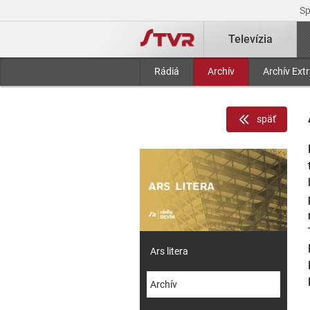
S
Televízia
Rádiá
Archív
Archív Ext
späť
Ars litera
Archív