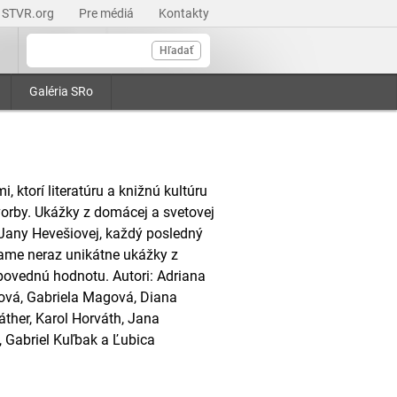
STVR.org
Pre médiá
Kontakty
Hľadať
Galéria SRo
, ktorí literatúru a knižnú kultúru
 tvorby. Ukážky z domácej a svetovej
y Jany Hevešiovej, každý posledný
šame neraz unikátne ukážky z
povednú hodnotu. Autori: Adriana
ová, Gabriela Magová, Diana
áther, Karol Horváth, Jana
 Gabriel Kuľbak a Ľubica