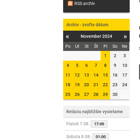
RSS archív
Archív - zvoľte dátum
«
»
November 2024
Po
Ut
St
Št
Pi
So
Ne
1
2
3
4
5
6
7
8
9
10
11
12
13
14
15
16
17
18
19
20
21
22
23
24
25
26
27
28
29
30
Reláciu najbližšie vysielame
Piatok 7.08.
17:00
Sobota 8.08.
01:00