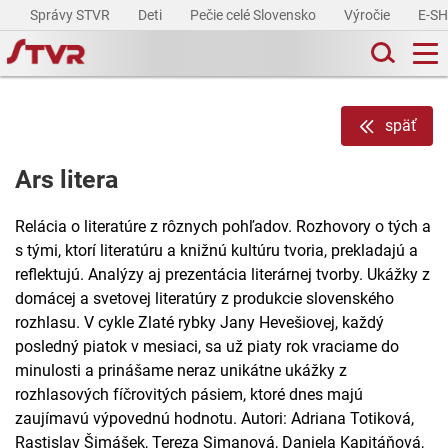
Správy STVR
Deti
Pečie celé Slovensko
Výročie
E-S
späť
Ars litera
Relácia o literatúre z rôznych pohľadov. Rozhovory o tých a
s tými, ktorí literatúru a knižnú kultúru tvoria, prekladajú a
reflektujú. Analýzy aj prezentácia literárnej tvorby. Ukážky z
domácej a svetovej literatúry z produkcie slovenského
rozhlasu. V cykle Zlaté rybky Jany Hevešiovej, každý
posledný piatok v mesiaci, sa už piaty rok vraciame do
minulosti a prinášame neraz unikátne ukážky z
rozhlasových fíčrovitých pásiem, ktoré dnes majú
zaujímavú výpovednú hodnotu. Autori: Adriana Totiková,
Rastislav Šimášek, Tereza Simanová, Daniela Kapitáňová,