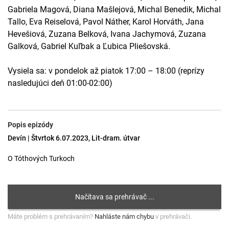
Gabriela Magová, Diana Mašlejová, Michal Benedik, Michal
Tallo, Eva Reiselová, Pavol Náther, Karol Horváth, Jana
Hevešiová, Zuzana Belková, Ivana Jachymová, Zuzana
Galková, Gabriel Kuľbak a Ľubica Pliešovská.
Vysiela sa: v pondelok až piatok 17:00 – 18:00 (reprízy
nasledujúci deň 01:00-02:00)
Popis epizódy
Devín | Štvrtok 6.07.2023, Lit-dram. útvar
O Tóthových Turkoch
Máte problém s prehrávaním?
Nahláste nám chybu
v prehrávači.