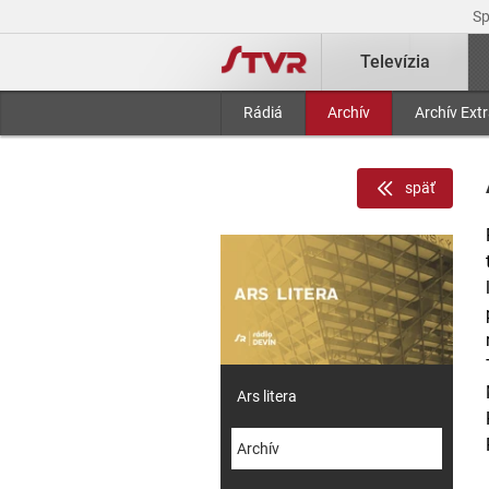
S
Televízia
Rádiá
Archív
Archív Ext
späť
Ars litera
Archív