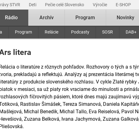
právy STVR
Deti
Pečie celé Slovensko
Výročie
E-SHOP
Rádio
Archív
Program
Novinky
ra
Program
Relácie
Podcasty
SOSR
DAB+
Ars litera
Relácia o literatúre z rôznych pohľadov. Rozhovory o tých a s tými
tvoria, prekladajú a reflektujú. Analýzy aj prezentácia literárnej
literatúry z produkcie slovenského rozhlasu. V cykle Zlaté rybk
piatok v mesiaci, sa už piaty rok vraciame do minulosti a priná
rozhlasových fíčrovitých pásiem, ktoré dnes majú zaujímavú vý
Totiková, Rastislav Šimášek, Tereza Simanová, Daniela Kapitáň
Mašlejová, Michal Benedik, Michal Tallo, Eva Reiselová, Pavol N
Hevešiová, Zuzana Belková, Ivana Jachymová, Zuzana Galková,
Pliešovská.