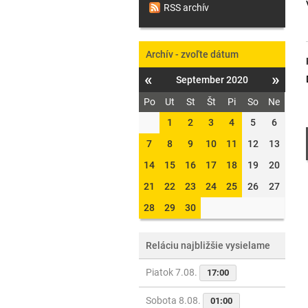
RSS archív
Archív - zvoľte dátum
«
»
September 2020
Po
Ut
St
Št
Pi
So
Ne
1
2
3
4
5
6
7
8
9
10
11
12
13
14
15
16
17
18
19
20
21
22
23
24
25
26
27
28
29
30
Reláciu najbližšie vysielame
Piatok 7.08.
17:00
Sobota 8.08.
01:00