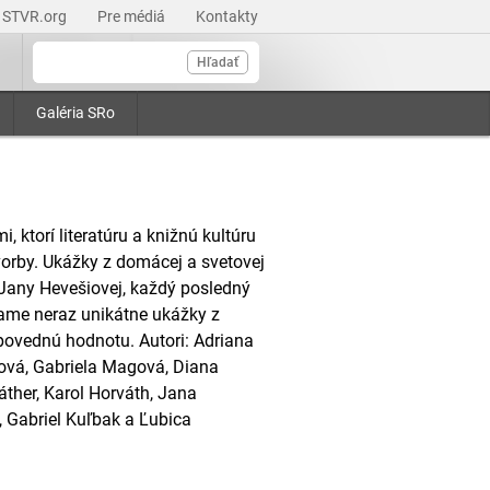
STVR.org
Pre médiá
Kontakty
Hľadať
Galéria SRo
, ktorí literatúru a knižnú kultúru
 tvorby. Ukážky z domácej a svetovej
y Jany Hevešiovej, každý posledný
šame neraz unikátne ukážky z
povednú hodnotu. Autori: Adriana
ová, Gabriela Magová, Diana
áther, Karol Horváth, Jana
 Gabriel Kuľbak a Ľubica