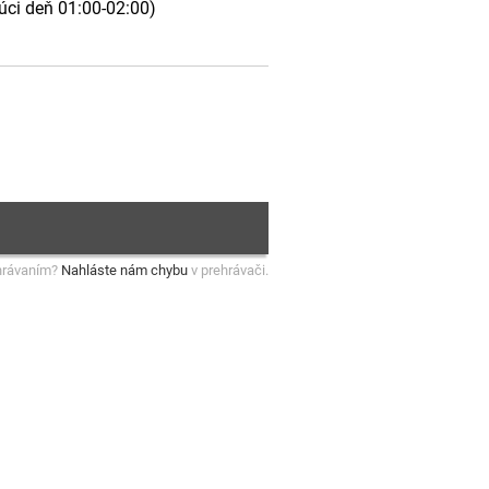
júci deň 01:00-02:00)
hrávaním?
Nahláste nám chybu
v prehrávači.