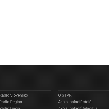
Rádio Slovensko
O STVR
Rádio Regina
Ako si naladiť rádiá
Rádio Devín
Ako si naladiť televíziu