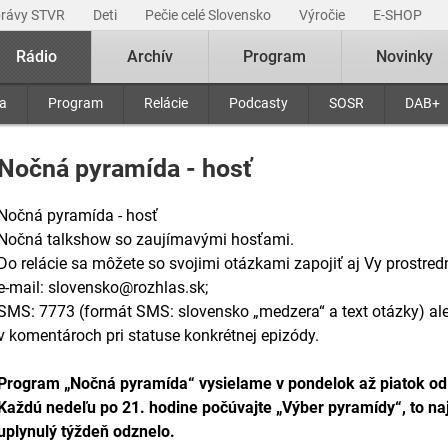
právy STVR
Deti
Pečie celé Slovensko
Výročie
E-SHOP
Rádio
Archív
Program
Novinky
ra
Program
Relácie
Podcasty
SOSR
DAB+
Nočná pyramída - hosť
Nočná pyramída - hosť
Nočná talkshow so zaujímavými hosťami.
Do relácie sa môžete so svojimi otázkami zapojiť aj Vy prostred
e-mail: slovensko@rozhlas.sk;
SMS: 7773 (formát SMS: slovensko „medzera“ a text otázky) a
v komentároch pri statuse konkrétnej epizódy.
Program „Nočná pyramída“ vysielame v pondelok až piatok od
Každú nedeľu po 21. hodine počúvajte „Výber pyramídy“, to naj
uplynulý týždeň odznelo.