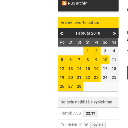
RSS archív
Archív - zvoľte dátum
«
»
Február 2018
Po
Ut
St
Št
Pi
So
Ne
1
2
3
4
5
6
7
8
9
10
11
12
13
14
15
16
17
18
19
20
21
22
23
24
25
26
27
28
Reláciu najbližšie vysielame
Piatok 7.08.
22:19
Pondelok 10.08.
22:19