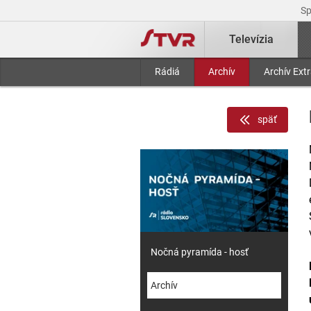
S
Televízia
Rádiá
Archív
Archív Ext
späť
Nočná pyramída - hosť
Archív