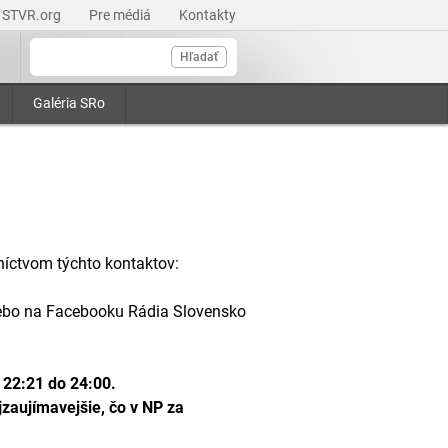
STVR.org
Pre médiá
Kontakty
Hľadať
Galéria SRo
níctvom týchto kontaktov:
lebo na Facebooku Rádia Slovensko
 22:21 do 24:00.
zaujímavejšie, čo v NP za