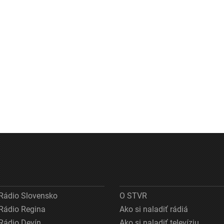
Rádio Slovensko
O STVR
Rádio Regina
Ako si naladiť rádiá
Rádio Devín
Ako si naladiť televíziu