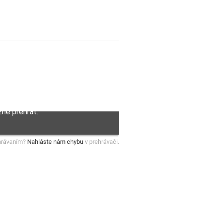
hrávaním?
Nahláste nám chybu
v prehrávači.